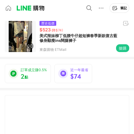
筆記
歷史低價
$523
(降$74)
美式辣妹柳丁低腰牛仔超短褲春季新款復古藍
修身顯瘦ins闊腿褲子
搶購
東森購物 ETMall
訂單成立賺0.5%
近一年最省
2
$74
點