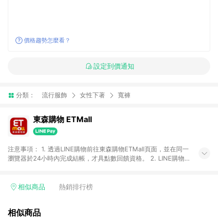
價格趨勢怎麼看？
設定到價通知
分類：
流行服飾
女性下著
寬褲
東森購物 ETMall
注意事項： 1. 透過LINE購物前往東森購物ETMall頁面，並在同一
瀏覽器於24小時內完成結帳，才具點數回饋資格。 2. LINE購物
點數回饋僅限「東森購物ETMall」商品，購買不具返點類別的商
品，以及使用網連通會員、企業福委會員等身份結帳成立之訂
單，皆不在點數回饋範圍內。 3. 如購買以下類別商品，將無法獲
相似商品
熱銷排行榜
得點數回饋：旅遊/住宿券、餐票券、手錶、精品、珠寶、
APPLE、愛買、虛擬點數卡、悠遊卡、一卡通、icash愛金卡、環
相似商品
球嚴選、商城、專案商品、「草莓網」全館商品。 4. 如取消訂