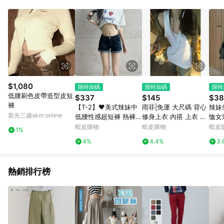
單、退貨、退款或購物中登出東森購物ETMall，將無法獲得點數
回饋。 5. 點數回饋會扣除所有折扣優惠後之最終發票金額計算，
實際回饋請依LINE購物通知為主。 6. 訂單如有使用東森購物
ETMall站內之折扣優惠(包含但不限於東森幣、樂透金、東森現金
券等)，不具點數回饋資格。詳細請依東森購物ETMall之結帳頁面
顯示為準。 7. LINE購物設有「單一商品最高回饋點數」機制(特
殊活動時開放「回饋無上限」)，以同一訂單中同一商品不論件數
計算，並依訂單成立時間當下LINE購物所設定的回饋機制為準。
8. LINE購物為購物資訊整合性平台，商品資料更新會有時間差，
$1,080
限時加碼
限時加碼
限時
如顯示之商品規格、顏色、價位、贈品與東森購物ETMall銷售網
低腰刷色皮帶造型皮短
$337
$145
$38
頁不符，以銷售網頁標示為準。 9. 若有贈點爭議，請務必於訂單
褲
【T-2】🖤美式辣妹中
雨菲|免運 大尺碼 背心
辣妹
日期+180天以內至LINE購物客服洽詢；若超過180天(含)以上進
新光三越skm online
低腰性感超短褲 熱褲
修身上衣 內搭 上衣 無
恤女
行申訴，恕無法贈點回饋。 10. 部分點數紅包僅限指定商品使
牛仔褲女 深藍色設計感
袖背心 大碼胖mmBF風
衣顯
蝦皮購物
蝦皮購物
蝦皮
用，或不適用於無回饋商品。各點數紅包之適用商品與使用條件
1%
捲邊舞蹈短褲
運動吊帶坎肩背心上衣
請依點數紅包頁面規則為準。
4%
4.4%
3.
女夏季中長款寬鬆百搭
無袖T
熱銷排行榜