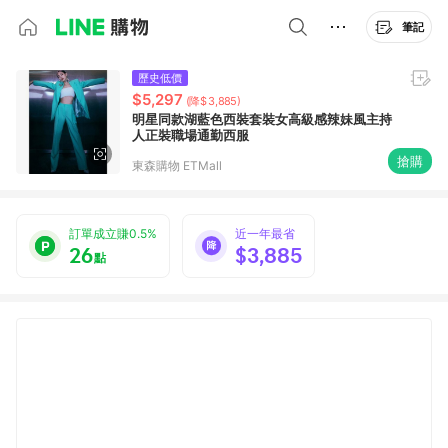
筆記
歷史低價
$5,297
(降$3,885)
明星同款湖藍色西裝套裝女高級感辣妹風主持
人正裝職場通勤西服
搶購
東森購物 ETMall
訂單成立賺0.5%
近一年最省
26
$3,885
點