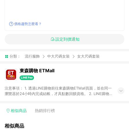
價格趨勢怎麼看？
設定到價通知
分類：
流行服飾
中大尺碼女裝
女大尺碼套裝
東森購物 ETMall
注意事項： 1. 透過LINE購物前往東森購物ETMall頁面，並在同一
瀏覽器於24小時內完成結帳，才具點數回饋資格。 2. LINE購物
點數回饋僅限「東森購物ETMall」商品，購買不具返點類別的商
品，以及使用網連通會員、企業福委會員等身份結帳成立之訂
單，皆不在點數回饋範圍內。 3. 如購買以下類別商品，將無法獲
相似商品
熱銷排行榜
得點數回饋：旅遊/住宿券、餐票券、手錶、精品、珠寶、
APPLE、愛買、虛擬點數卡、悠遊卡、一卡通、icash愛金卡、環
相似商品
球嚴選、商城、專案商品、「草莓網」全館商品。 4. 如取消訂