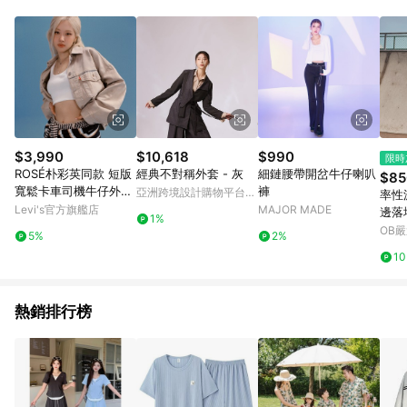
單、退貨、退款或購物中登出東森購物ETMall，將無法獲得點數
回饋。 5. 點數回饋會扣除所有折扣優惠後之最終發票金額計算，
實際回饋請依LINE購物通知為主。 6. 訂單如有使用東森購物
ETMall站內之折扣優惠(包含但不限於東森幣、樂透金、東森現金
券等)，不具點數回饋資格。詳細請依東森購物ETMall之結帳頁面
顯示為準。 7. LINE購物設有「單一商品最高回饋點數」機制(特
殊活動時開放「回饋無上限」)，以同一訂單中同一商品不論件數
計算，並依訂單成立時間當下LINE購物所設定的回饋機制為準。
8. LINE購物為購物資訊整合性平台，商品資料更新會有時間差，
$3,990
$10,618
$990
限時
如顯示之商品規格、顏色、價位、贈品與東森購物ETMall銷售網
ROSÉ朴彩英同款 短版
經典不對稱外套 - 灰
細鏈腰帶開岔牛仔喇叭
$85
頁不符，以銷售網頁標示為準。 9. 若有贈點爭議，請務必於訂單
寬鬆卡車司機牛仔外套
褲
亞洲跨境設計購物平台
率性
日期+180天以內至LINE購物客服洽詢；若超過180天(含)以上進
人氣新品
Pinkoi
Levi's官方旗艦店
MAJOR MADE
邊落
行申訴，恕無法贈點回饋。 10. 部分點數紅包僅限指定商品使
1%
OB
用，或不適用於無回饋商品。各點數紅包之適用商品與使用條件
5%
2%
請依點數紅包頁面規則為準。
1
熱銷排行榜