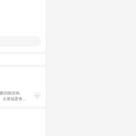
點數回饋資格。
員、企業福委會員
遊/住宿券、餐票
商城、專案商品、
。 5. 點數回
物ETMall站
Mall之結帳頁
以同一訂單中同一