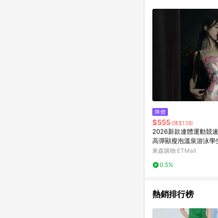
商品不論件數計算，並依
品資料更新會有時間差
準。 9. 若有贈點爭議
贈點回饋。 10. 
紅包頁面規則為準。
降價
$555
(降$138)
2026新款連體運動競
高彈顯瘦泡溫泉游泳學
裝女
東森購物 ETMall
0.5%
熱銷排行榜