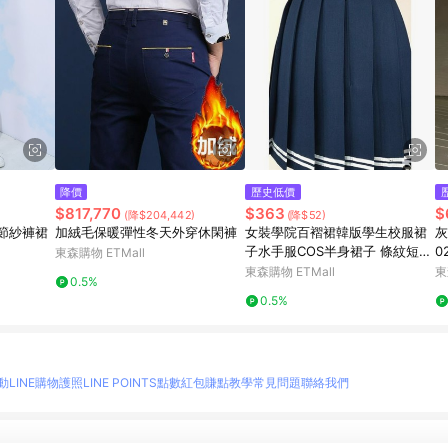
降價
歷史低價
$817,770
$363
$
(降$204,442)
(降$52)
竹節紗褲裙
加絨毛保暖彈性冬天外穿休閑褲
女裝學院百褶裙韓版學生校服裙
灰
子水手服COS半身裙子 條紋短裙
0
東森購物 ETMall
深藍
季
東森購物 ETMall
東
0.5%
0.5%
動
LINE購物護照
LINE POINTS點數紅包
賺點教學
常見問題
聯絡我們