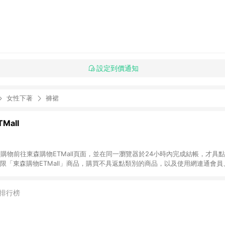
設定到價通知
女性下著
褲裙
Mall
INE購物前往東森購物ETMall頁面，並在同一瀏覽器於24小時內完成結帳，才具
回饋僅限「東森購物ETMall」商品，購買不具返點類別的商品，以及使用網連通會
皆不在點數回饋範圍內。 3. 如購買以下類別商品，將無法獲得點數回饋：旅
APPLE、愛買、虛擬點數卡、悠遊卡、一卡通、icash愛金卡、環球嚴選、
4. 如取消訂單、退貨、退款或購物中登出東森購物ETMall，將無法獲得點數回饋
排行榜
之最終發票金額計算，實際回饋請依LINE購物通知為主。 6. 訂單如有使用東森購
限於東森幣、樂透金、東森現金券等)，不具點數回饋資格。詳細請依東森購物ET
INE購物設有「單一商品最高回饋點數」機制(特殊活動時開放「回饋無上限」)，