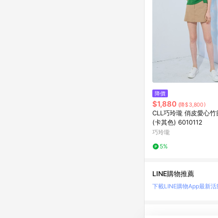
降價
$1,880
(降$3,800)
CLL巧玲瓏 俏皮愛心
(卡其色) 6010112
巧玲瓏
5%
LINE購物推薦
下載LINE購物App
最新活