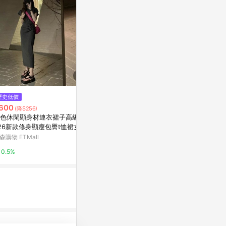
歷史低價
歷史低價
降價
600
$556
$1,490
(降$256)
(降$80)
(降$1
色休閑顯身材連衣裙子高級感2
大碼灰色百褶裙蕾絲拼接法式半
➤超市條碼機
26新款修身顯瘦包臀t恤裙女夏
身裙西裝料jk制服裙2024新款短
(兩色)
裙
森購物 ETMall
東森購物 ETMall
gozo個性女裝
0.5%
0.5%
8%