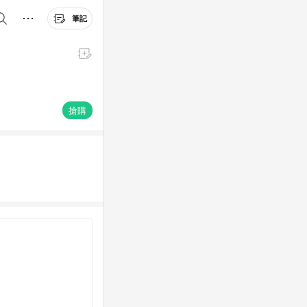
筆記
搶購