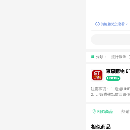
價格趨勢怎麼看？
分類：
流行服飾
東森購物 ET
注意事項： 1. 透過L
2. LINE購物點數
等身份結帳成立之訂單，
券、手錶、精品、珠寶、
「草莓網」全館商品。 
相似商品
熱銷
饋會扣除所有折扣優惠後
內之折扣優惠(包含但不
相似商品
面顯示為準。 7. L