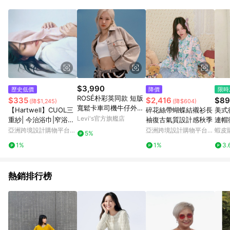
單、退貨、退款或購物中登出東森購物ETMall，將無法獲得點數
回饋。 5. 點數回饋會扣除所有折扣優惠後之最終發票金額計算，
實際回饋請依LINE購物通知為主。 6. 訂單如有使用東森購物
ETMall站內之折扣優惠(包含但不限於東森幣、樂透金、東森現金
券等)，不具點數回饋資格。詳細請依東森購物ETMall之結帳頁面
顯示為準。 7. LINE購物設有「單一商品最高回饋點數」機制(特
殊活動時開放「回饋無上限」)，以同一訂單中同一商品不論件數
計算，並依訂單成立時間當下LINE購物所設定的回饋機制為準。
8. LINE購物為購物資訊整合性平台，商品資料更新會有時間差，
$3,990
歷史低價
降價
限時
如顯示之商品規格、顏色、價位、贈品與東森購物ETMall銷售網
ROSÉ朴彩英同款 短版
$335
$2,416
$89
(降$1,245)
(降$604)
頁不符，以銷售網頁標示為準。 9. 若有贈點爭議，請務必於訂單
寬鬆卡車司機牛仔外套
【Hartwell】CUOL三
碎花絲帶蝴蝶結襯衫長
美式
日期+180天以內至LINE購物客服洽詢；若超過180天(含)以上進
人氣新品
Levi's官方旗艦店
重紗| 今治浴巾|窄浴巾|
袖復古氣質設計感秋季
連帽
行申訴，恕無法贈點回饋。 10. 部分點數紅包僅限指定商品使
方巾 低摩擦|換季必備
保暖
亞洲跨境設計購物平台
亞洲跨境設計購物平台
蝦皮
用，或不適用於無回饋商品。各點數紅包之適用商品與使用條件
5%
Pinkoi
Pinkoi
請依點數紅包頁面規則為準。
1%
1%
3.
熱銷排行榜