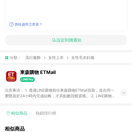
價格趨勢怎麼看？
設定到價通知
分類：
流行服飾
女性上衣
女性毛衣針織
東森購物 ETMall
注意事項： 1. 透過LINE購物前往東森購物ETMall頁面，並在同一
瀏覽器於24小時內完成結帳，才具點數回饋資格。 2. LINE購物
點數回饋僅限「東森購物ETMall」商品，購買不具返點類別的商
品，以及使用網連通會員、企業福委會員等身份結帳成立之訂
單，皆不在點數回饋範圍內。 3. 如購買以下類別商品，將無法獲
相似商品
熱銷排行榜
得點數回饋：旅遊/住宿券、餐票券、手錶、精品、珠寶、
APPLE、愛買、虛擬點數卡、悠遊卡、一卡通、icash愛金卡、環
相似商品
球嚴選、商城、專案商品、「草莓網」全館商品。 4. 如取消訂