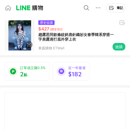
筆記
歷史低價
$427
(降$182)
趙露思同款條紋斜肩針織衫女春季韓系穿搭一
字肩露肩打底外穿上衣
搶購
東森購物 ETMall
訂單成立賺0.5%
近一年最省
2
$182
點