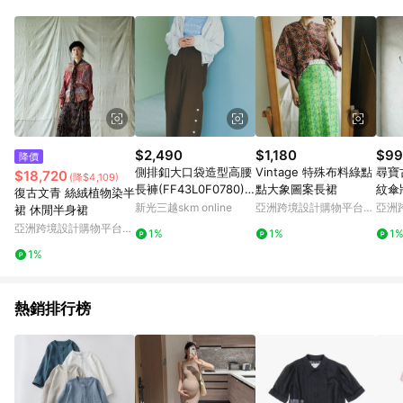
單、退貨、退款或購物中登出東森購物ETMall，將無法獲得點數
回饋。 5. 點數回饋會扣除所有折扣優惠後之最終發票金額計算，
實際回饋請依LINE購物通知為主。 6. 訂單如有使用東森購物
ETMall站內之折扣優惠(包含但不限於東森幣、樂透金、東森現金
券等)，不具點數回饋資格。詳細請依東森購物ETMall之結帳頁面
顯示為準。 7. LINE購物設有「單一商品最高回饋點數」機制(特
殊活動時開放「回饋無上限」)，以同一訂單中同一商品不論件數
計算，並依訂單成立時間當下LINE購物所設定的回饋機制為準。
8. LINE購物為購物資訊整合性平台，商品資料更新會有時間差，
$2,490
$1,180
$99
降價
如顯示之商品規格、顏色、價位、贈品與東森購物ETMall銷售網
側排釦大口袋造型高腰
Vintage 特殊布料綠點
尋寶
$18,720
(降$4,109)
頁不符，以銷售網頁標示為準。 9. 若有贈點爭議，請務必於訂單
長褲(FF43L0F0780) -
點大象圖案長裙
紋傘
復古文青 絲絨植物染半
日期+180天以內至LINE購物客服洽詢；若超過180天(含)以上進
ehka sopo
衣
新光三越skm online
亞洲跨境設計購物平台
亞洲
裙 休閒半身裙
行申訴，恕無法贈點回饋。 10. 部分點數紅包僅限指定商品使
Pinkoi
Pinko
亞洲跨境設計購物平台
用，或不適用於無回饋商品。各點數紅包之適用商品與使用條件
1%
1%
1
Pinkoi
請依點數紅包頁面規則為準。
1%
熱銷排行榜