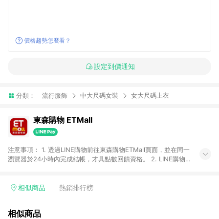
價格趨勢怎麼看？
設定到價通知
分類：
流行服飾
中大尺碼女裝
女大尺碼上衣
東森購物 ETMall
注意事項： 1. 透過LINE購物前往東森購物ETMall頁面，並在同一
瀏覽器於24小時內完成結帳，才具點數回饋資格。 2. LINE購物
點數回饋僅限「東森購物ETMall」商品，購買不具返點類別的商
品，以及使用網連通會員、企業福委會員等身份結帳成立之訂
單，皆不在點數回饋範圍內。 3. 如購買以下類別商品，將無法獲
相似商品
熱銷排行榜
得點數回饋：旅遊/住宿券、餐票券、手錶、精品、珠寶、
APPLE、愛買、虛擬點數卡、悠遊卡、一卡通、icash愛金卡、環
相似商品
球嚴選、商城、專案商品、「草莓網」全館商品。 4. 如取消訂