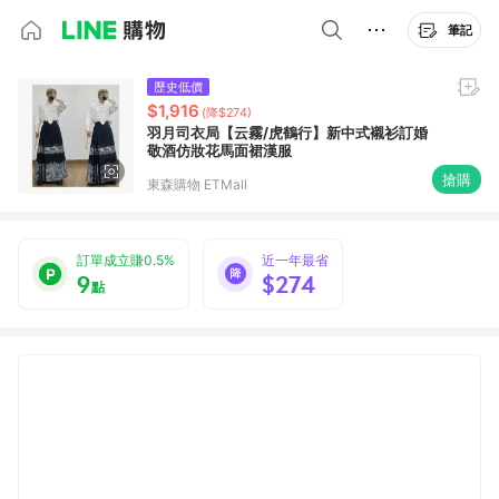
筆記
歷史低價
$1,916
(降$274)
羽月司衣局【云霧/虎鶴行】新中式襯衫訂婚
敬酒仿妝花馬面裙漢服
搶購
東森購物 ETMall
訂單成立賺0.5%
近一年最省
9
$274
點