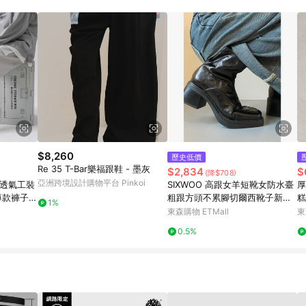
訂單成立時間當下LINE購物所設定的回饋機制為準。 8. LINE購物為購物資
，如顯示之商品規格、顏色、價位、贈品與東森購物ETMall銷售網頁不符，以
，請務必於訂單日期+180天以內至LINE購物客服洽詢；若超過180天(含)以上
部分點數紅包僅限指定商品使用，或不適用於無回饋商品。各點數紅包之適用商品與
$8,260
歷史低價
Re 35 T-Bar樂福跟鞋 - 墨灰
$2,834
$
(降$708)
亞洲跨境設計購物平台 Pinkoi
款透氣工裝
SIXWOO 高跟女羊短靴女防水臺
厚
薄款褲子
粗跟方頭不累腳切爾西靴子新款
糕
1%
松直筒褲
百搭
力
東森購物 ETMall
東
0.5%