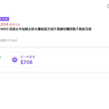
史低價
,834
(降$708)
IXWOO 高跟女羊短靴女防水臺粗跟方頭不累腳切爾西靴子新款百搭
購物 ETMall
%
近一年最省
$708