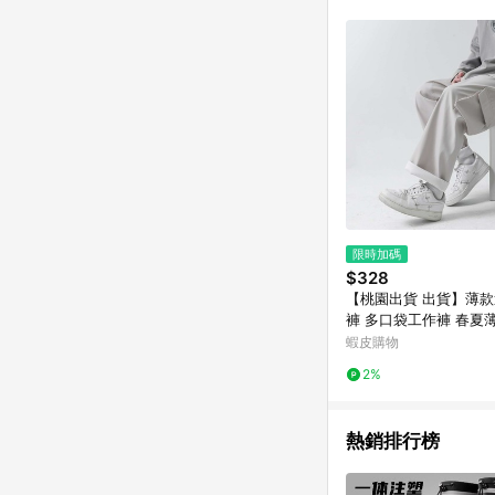
商品不論件數計算，並依
品資料更新會有時間差
準。 9. 若有贈點爭議
贈點回饋。 10. 
紅包頁面規則為準。
限時加碼
$328
【桃園出貨 出貨】薄
褲 多口袋工作褲 春夏
男士休閑褲 傘兵褲 寬
蝦皮購物
拖地褲 多口袋工裝褲
2%
熱銷排行榜