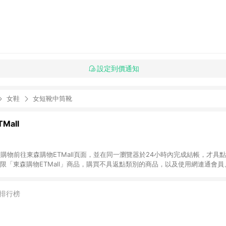
設定到價通知
女鞋
女短靴中筒靴
Mall
INE購物前往東森購物ETMall頁面，並在同一瀏覽器於24小時內完成結帳，才具
回饋僅限「東森購物ETMall」商品，購買不具返點類別的商品，以及使用網連通會
皆不在點數回饋範圍內。 3. 如購買以下類別商品，將無法獲得點數回饋：旅
APPLE、愛買、虛擬點數卡、悠遊卡、一卡通、icash愛金卡、環球嚴選、
4. 如取消訂單、退貨、退款或購物中登出東森購物ETMall，將無法獲得點數回饋
排行榜
之最終發票金額計算，實際回饋請依LINE購物通知為主。 6. 訂單如有使用東森購
限於東森幣、樂透金、東森現金券等)，不具點數回饋資格。詳細請依東森購物ET
INE購物設有「單一商品最高回饋點數」機制(特殊活動時開放「回饋無上限」)，