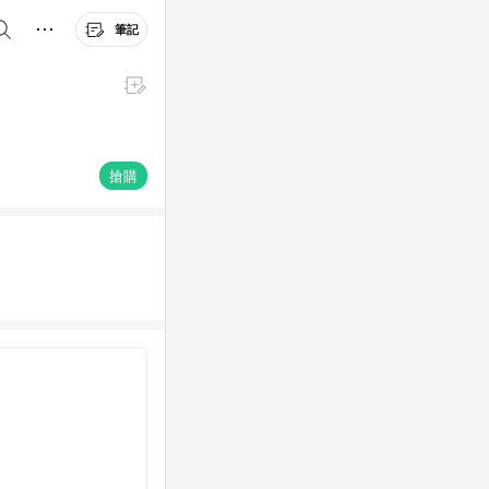
筆記
搶購