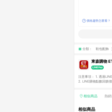
價格趨勢怎麼看？
分類：
鞋包配飾
東森購物 ET
注意事項： 1. 透過L
2. LINE購物點數
等身份結帳成立之訂單，
券、手錶、精品、珠寶、
「草莓網」全館商品。 
相似商品
熱銷
饋會扣除所有折扣優惠後
內之折扣優惠(包含但不
相似商品
面顯示為準。 7. L