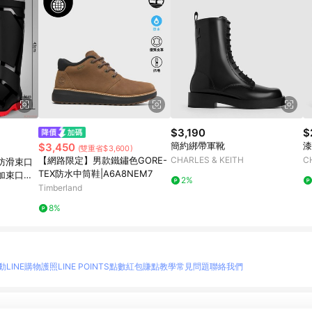
$3,190
$
簡約綁帶軍靴
漆
$3,450
(雙重省$3,600)
【網路限定】男款鐵鏽色GORE-
CHARLES & KEITH
C
防滑束口
TEX防水中筒鞋|A6A8NEM7
加束口中
2%
Timberland
8%
動
LINE購物護照
LINE POINTS點數紅包
賺點教學
常見問題
聯絡我們