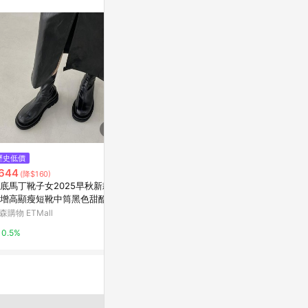
訊整合性平台，商
銷售網頁標示為
進行申訴，恕無法
使用條件請依點數
$7,000
歷史低價
降價
西裝褲/INF 
644
$3,043
(降$160)
(降$537)
西裝褲
底馬丁靴子女2025早秋新款松
韓國 KHIHO 金屬交叉帶平底鞋
亞洲跨境設計購物
增高顯瘦短靴中筒黑色甜酷彈
棕 - 棕 23.5（IT / EU 36.5）
靴
森購物 ETMall
Marais 瑪黑家居
1%
0.5%
0.5%