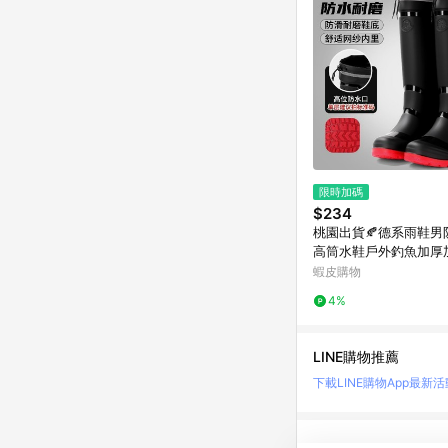
限時加碼
$234
桃園出貨🍂德系雨鞋男
高筒水鞋戶外釣魚加厚
筒防水雨靴膠鞋
蝦皮購物
4%
LINE購物推薦
下載LINE購物App
最新活