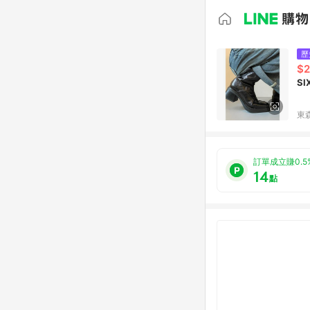
歷
$2
S
東森
訂單成立賺0.5
14
點