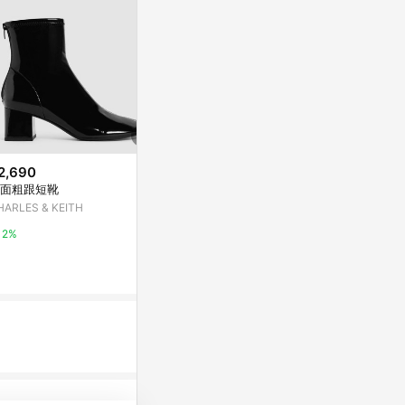
2,690
$4,680
降價
面粗跟短靴
【PALLADIUM】PALLARIDER Z
$5,250
(降$2
IP WPA黃金大底赤標防水靴 (79
HARLES & KEITH
TIMBERLAND
542-057-M)
京站i購物Qonline
新年特別款防潑
2%
M3 女鞋
台灣樂天市場
3%
3%