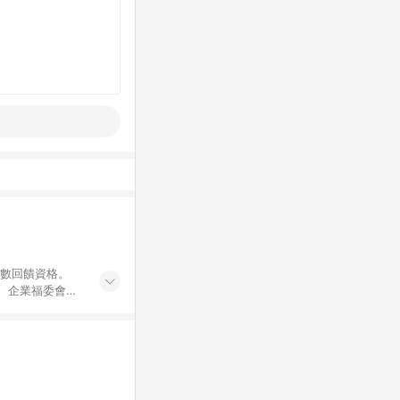
點數回饋資格。
員、企業福委會員
遊/住宿券、餐票
商城、專案商品、
。 5. 點數回
物ETMall站
Mall之結帳頁
以同一訂單中同一