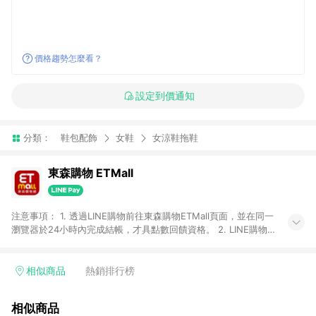
價格趨勢怎麼看？
設定到價通知
分類：
鞋包配飾
女鞋
女涼鞋拖鞋
東森購物 ETMall
注意事項： 1. 透過LINE購物前往東森購物ETMall頁面，並在同一
瀏覽器於24小時內完成結帳，才具點數回饋資格。 2. LINE購物
點數回饋僅限「東森購物ETMall」商品，購買不具返點類別的商
品，以及使用網連通會員、企業福委會員等身份結帳成立之訂
單，皆不在點數回饋範圍內。 3. 如購買以下類別商品，將無法獲
相似商品
熱銷排行榜
得點數回饋：旅遊/住宿券、餐票券、手錶、精品、珠寶、
APPLE、愛買、虛擬點數卡、悠遊卡、一卡通、icash愛金卡、環
相似商品
球嚴選、商城、專案商品、「草莓網」全館商品。 4. 如取消訂