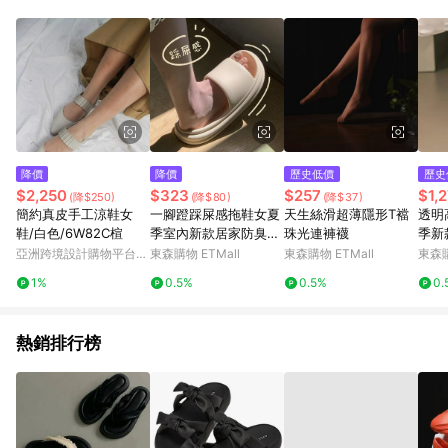
單、退貨、退款或購物中登出東森購物ETMall，將無法獲得點數
回饋。 5. 點數回饋會扣除所有折扣優惠後之最終發票金額計算，
實際回饋請依LINE購物通知為主。 6. 訂單如有使用東森購物
ETMall站內之折扣優惠(包含但不限於東森幣、樂透金、東森現金
券等)，不具點數回饋資格。詳細請依東森購物ETMall之結帳頁面
顯示為準。 7. LINE購物設有「單一商品最高回饋點數」機制(特
殊活動時開放「回饋無上限」)，以同一訂單中同一商品不論件數
計算，並依訂單成立時間當下LINE購物所設定的回饋機制為準。
8. LINE購物為購物資訊整合性平台，商品資料更新會有時間差，
降價
降價
歷史低價
歷史
如顯示之商品規格、顏色、價位、贈品與東森購物ETMall銷售網
$2,250
$323
$257
$1,
(降$250)
(降$80)
(降$37)
頁不符，以銷售網頁標示為準。 9. 若有贈點爭議，請務必於訂單
簡約真皮手工涼鞋女
一腳蹬踩屎感拖鞋女夏
天生絲滑超薄隱形T襠
透明
日期+180天以內至LINE購物客服洽詢；若超過180天(含)以上進
鞋/白色/6W82C楦
季室內新款居家防臭輕
珠光連褲襪
季新
行申訴，恕無法贈點回饋。 10. 部分點數紅包僅限指定商品使
便防滑外穿情侶款涼拖
厚底
亞洲跨境設計購物平台
東森購物 ETMall
東森購物 ETMall
東森購
用，或不適用於無回饋商品。各點數紅包之適用商品與使用條件
穿
Pinkoi
請依點數紅包頁面規則為準。
1%
0.5%
0.5%
0.
熱銷排行榜