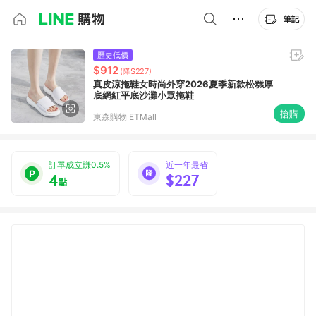
筆記
歷史低價
$912
(降$227)
真皮涼拖鞋女時尚外穿2026夏季新款松糕厚
底網紅平底沙灘小眾拖鞋
搶購
東森購物 ETMall
訂單成立賺0.5%
近一年最省
4
$227
點