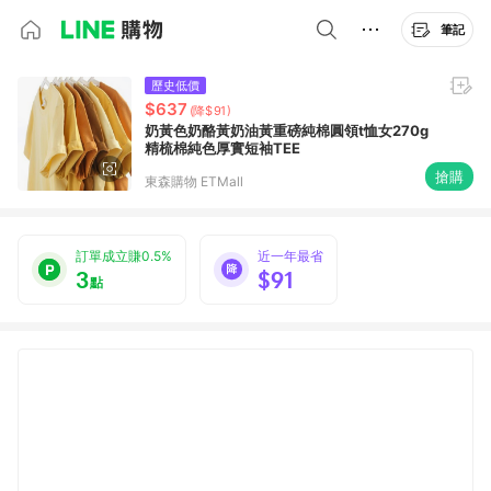
筆記
歷史低價
$637
(降$91)
奶黃色奶酪黃奶油黃重磅純棉圓領t恤女270g
精梳棉純色厚實短袖TEE
搶購
東森購物 ETMall
訂單成立賺0.5%
近一年最省
3
$91
點