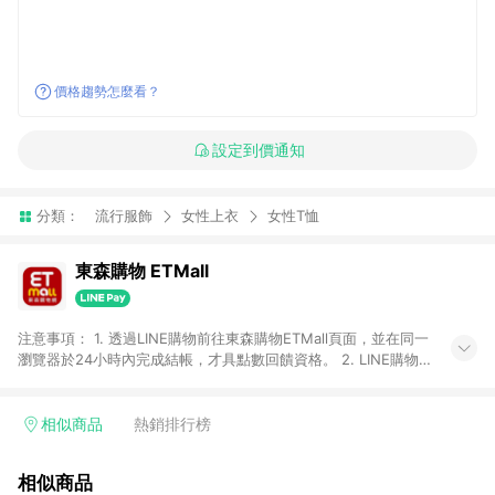
價格趨勢怎麼看？
設定到價通知
分類：
流行服飾
女性上衣
女性T恤
東森購物 ETMall
注意事項： 1. 透過LINE購物前往東森購物ETMall頁面，並在同一
瀏覽器於24小時內完成結帳，才具點數回饋資格。 2. LINE購物
點數回饋僅限「東森購物ETMall」商品，購買不具返點類別的商
品，以及使用網連通會員、企業福委會員等身份結帳成立之訂
單，皆不在點數回饋範圍內。 3. 如購買以下類別商品，將無法獲
相似商品
熱銷排行榜
得點數回饋：旅遊/住宿券、餐票券、手錶、精品、珠寶、
APPLE、愛買、虛擬點數卡、悠遊卡、一卡通、icash愛金卡、環
相似商品
球嚴選、商城、專案商品、「草莓網」全館商品。 4. 如取消訂