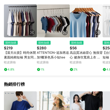
單、退貨、退款或購物中登出東森購物ETMall，將無法獲得點數
回饋。 5. 點數回饋會扣除所有折扣優惠後之最終發票金額計算，
實際回饋請依LINE購物通知為主。 6. 訂單如有使用東森購物
ETMall站內之折扣優惠(包含但不限於東森幣、樂透金、東森現金
券等)，不具點數回饋資格。詳細請依東森購物ETMall之結帳頁面
顯示為準。 7. LINE購物設有「單一商品最高回饋點數」機制(特
殊活動時開放「回饋無上限」)，以同一訂單中同一商品不論件數
計算，並依訂單成立時間當下LINE購物所設定的回饋機制為準。
8. LINE購物為購物資訊整合性平台，商品資料更新會有時間差，
限時加碼
限時加碼
限時加碼
限時
如顯示之商品規格、顏色、價位、贈品與東森購物ETMall銷售網
$219
$280
$56
$25
頁不符，以銷售網頁標示為準。 9. 若有贈點爭議，請務必於訂單
【當天出貨】時尚休閒
ATTENTION-追加再追
高品質冰絲背心 無痕背
【台
日期+180天以內至LINE購物客服洽詢；若超過180天(含)以上進
素面純棉短袖 男女同款
加!蠟筆色系小短tee
心 健身坎寬肩上衣 跑
短袖
行申訴，恕無法贈點回饋。 10. 部分點數紅包僅限指定商品使
手感順滑 舒適不悶 自
步運動款無痕背心 速幹
季短
蝦皮購物
蝦皮購物
蝦皮購物
蝦皮
用，或不適用於無回饋商品。各點數紅包之適用商品與使用條件
然貼合 高彈力不緊繃
內外穿背心 V領無痕背
棉t
請依點數紅包頁面規則為準。
4.8%
1%
2%
4.
寬鬆圓領 挺括有型百搭
心 P
衣 
T恤
鬆短
熱銷排行榜