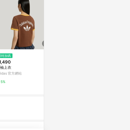
限時加碼
限時加碼
$1,584
1,490
$1,180
(雙重省$596)
【uncle belly】男女款黑色趣味
袖上衣
NIKE AS M N
印花短袖T恤｜8HNEJK3
NERGY 男 短
didas 官方網站
The North Face
3
摩曼頓線上商
5%
15%
14%