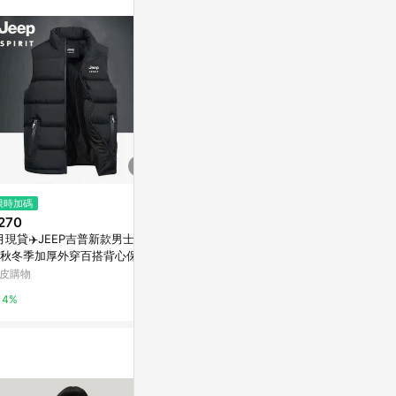
訊整合性平台，商
銷售網頁標示為
進行申訴，恕無法
使用條件請依點數
$1,280
限時加碼
歷史低價
JEEP 百搭立體刺繡LOGO棒球
270
$1,648
(降$4
帽-黑色
月現貸✈️JEEP吉普新款男士馬
吉普秋冬季連
Yahoo購物中心
秋冬季加厚外穿百搭背心保暖
加厚2026
套 ZWEX
上衣
皮購物
東森購物 ETMa
1%
4%
0.5%