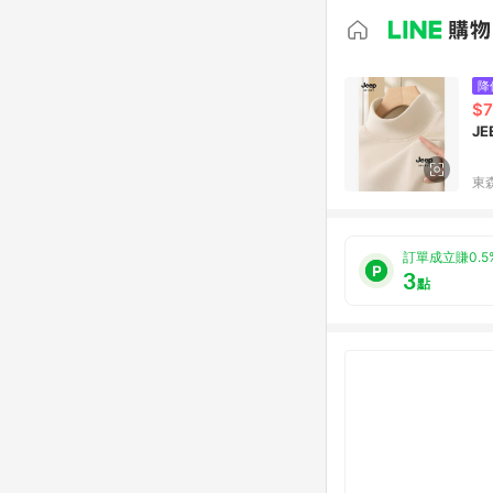
降
$
J
東森
訂單成立賺0.5
3
點