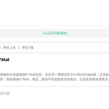
設定到價通知
男性上衣
男性T恤
Mall
INE購物前往東森購物ETMall頁面，並在同一瀏覽器於24小時內完成結帳，才具
回饋僅限「東森購物ETMall」商品，購買不具返點類別的商品，以及使用網連通會
皆不在點數回饋範圍內。 3. 如購買以下類別商品，將無法獲得點數回饋：旅
APPLE、愛買、虛擬點數卡、悠遊卡、一卡通、icash愛金卡、環球嚴選、
4. 如取消訂單、退貨、退款或購物中登出東森購物ETMall，將無法獲得點數回饋
排行榜
之最終發票金額計算，實際回饋請依LINE購物通知為主。 6. 訂單如有使用東森購
限於東森幣、樂透金、東森現金券等)，不具點數回饋資格。詳細請依東森購物ET
INE購物設有「單一商品最高回饋點數」機制(特殊活動時開放「回饋無上限」)，