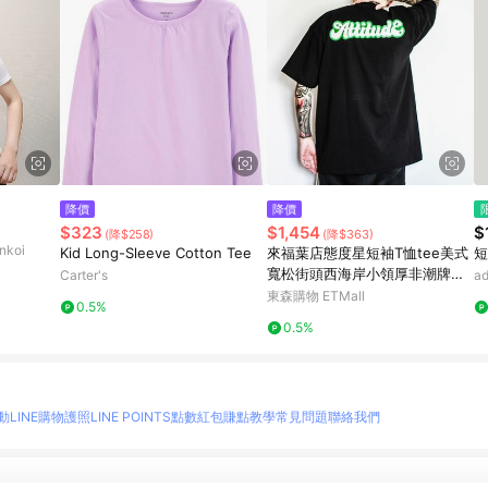
降價
降價
$323
$1,454
$
(降$258)
(降$363)
koi
Kid Long-Sleeve Cotton Tee
來福葉店態度星短袖T恤tee美式
短
寬松街頭西海岸小領厚非潮牌逆
Carter's
a
潮流
東森購物 ETMall
0.5%
0.5%
動
LINE購物護照
LINE POINTS點數紅包
賺點教學
常見問題
聯絡我們