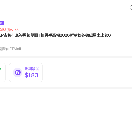
價
736
(降$183)
EEP吉普打底衫男款雙面T恤男半高領2026新款秋冬德絨男士上衣G
購物 ETMall
%
近期最省
$183