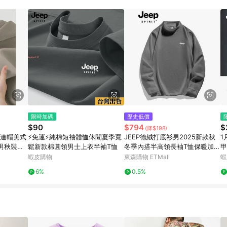
訂單成立時間當下LINE購物所設定的回饋機制為準。 8. LINE購物為購物資
，如顯示之商品規格、顏色、價位、贈品與東森購物ETMall銷售網頁不符，以
，請務必於訂單日期+180天以內至LINE購物客服洽詢；若超過180天(含)以上
部分點數紅包僅限指定商品使用，或不適用於無回饋商品。各點數紅包之適用商品與
限時加碼
歷史低價
$90
$794
$
(降$198)
衣連帽美式
⚡免運⚡純棉短袖體恤休閒夏季寬
JEEP德絨打底衫男2025新款秋
1
男秋裝上
鬆新款棉圓領男士上衣半袖T恤
冬季內搭半高領長袖T恤保暖加絨
甲
衛衣
外
蝦皮購物
東森購物 ETMall
蝦
6%
0.5%