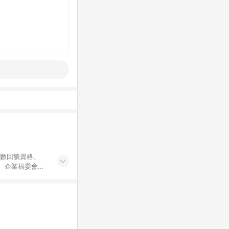
點數回饋資格。
員、企業福委會員
遊/住宿券、餐票
商城、專案商品、
。 5. 點數回
物ETMall站
Mall之結帳頁
以同一訂單中同一