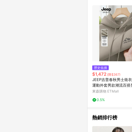
商品不論件數計算，並依
品資料更新會有時間差
準。 9. 若有贈點爭議
贈點回饋。 10. 
紅包頁面規則為準。
歷史低價
$1,472
(降$367)
JEEP吉普春秋男士衛
運動外套男款潮流百搭
衣C
東森購物 ETMall
0.5%
熱銷排行榜