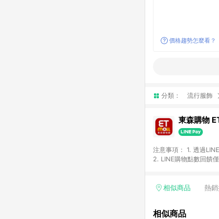
價格趨勢怎麼看？
分類：
流行服飾
東森購物 ET
注意事項： 1. 透過L
2. LINE購物點數
等身份結帳成立之訂單，
券、手錶、精品、珠寶、
「草莓網」全館商品。 
相似商品
熱銷
饋會扣除所有折扣優惠後
內之折扣優惠(包含但不
相似商品
面顯示為準。 7. L