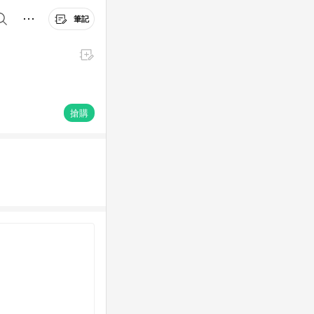
筆記
搶購