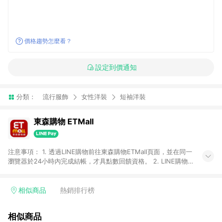
價格趨勢怎麼看？
設定到價通知
分類：
流行服飾
女性洋裝
短袖洋裝
東森購物 ETMall
注意事項： 1. 透過LINE購物前往東森購物ETMall頁面，並在同一
瀏覽器於24小時內完成結帳，才具點數回饋資格。 2. LINE購物
點數回饋僅限「東森購物ETMall」商品，購買不具返點類別的商
品，以及使用網連通會員、企業福委會員等身份結帳成立之訂
單，皆不在點數回饋範圍內。 3. 如購買以下類別商品，將無法獲
相似商品
熱銷排行榜
得點數回饋：旅遊/住宿券、餐票券、手錶、精品、珠寶、
APPLE、愛買、虛擬點數卡、悠遊卡、一卡通、icash愛金卡、環
相似商品
球嚴選、商城、專案商品、「草莓網」全館商品。 4. 如取消訂