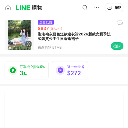
筆記
歷史低價
$637
(降$272)
泡泡袖灰藍色短款連衣裙2026新款女夏季法
式氣質公主生日蓬蓬裙子
搶購
東森購物 ETMall
訂單成立賺0.5%
近一年最省
3
$272
點