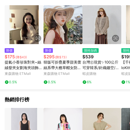
單、退貨、退款或購物中登出東森購物ETMall，將無法獲得點數
回饋。 5. 點數回饋會扣除所有折扣優惠後之最終發票金額計算，
實際回饋請依LINE購物通知為主。 6. 訂單如有使用東森購物
ETMall站內之折扣優惠(包含但不限於東森幣、樂透金、東森現金
券等)，不具點數回饋資格。詳細請依東森購物ETMall之結帳頁面
顯示為準。 7. LINE購物設有「單一商品最高回饋點數」機制(特
殊活動時開放「回饋無上限」)，以同一訂單中同一商品不論件數
計算，並依訂單成立時間當下LINE購物所設定的回饋機制為準。
8. LINE購物為購物資訊整合性平台，商品資料更新會有時間差，
降價
降價
限時加碼
限時
如顯示之商品規格、顏色、價位、贈品與東森購物ETMall銷售網
$175
$295
$539
$19
(降$43)
(降$73)
頁不符，以銷售網頁標示為準。 9. 若有贈點爭議，請務必於訂單
提氣小香珍珠對夾~絲
韓版可折疊夏季甜美蕾
台灣㊣現貨✨100公斤
【千
日期+180天以內至LINE購物客服洽詢；若超過180天(含)以上進
絨發夾女劉海夾頭飾發
絲系帶大檐草帽女防曬
可穿韓系/針織鏤空/外
loK
行申訴，恕無法贈點回饋。 10. 部分點數紅包僅限指定商品使
飾前額邊夾發卡夾子
沙灘度假太陽帽遮陽帽
套/寬鬆/中大尺碼/針
女夏
東森購物 ETMall
東森購物 ETMall
蝦皮購物
蝦皮
用，或不適用於無回饋商品。各點數紅包之適用商品與使用條件
織/罩衫/大尺外套/Wan
身 
請依點數紅包頁面規則為準。
0.5%
0.5%
6%
1
t Meow招財貓旺鋪
短款
熱銷排行榜