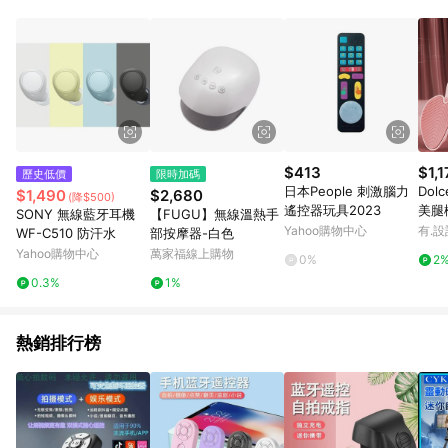
單、退貨、退款或購物中登出東森購物ETMall，將無法獲得點數
回饋。 5. 點數回饋會扣除所有折扣優惠後之最終發票金額計算，
實際回饋請依LINE購物通知為主。 6. 訂單如有使用東森購物
ETMall站內之折扣優惠(包含但不限於東森幣、樂透金、東森現金
券等)，不具點數回饋資格。詳細請依東森購物ETMall之結帳頁面
顯示為準。 7. LINE購物設有「單一商品最高回饋點數」機制(特
殊活動時開放「回饋無上限」)，以同一訂單中同一商品不論件數
計算，並依訂單成立時間當下LINE購物所設定的回饋機制為準。
8. LINE購物為購物資訊整合性平台，商品資料更新會有時間差，
$413
$1,1
歷史低價
限時加碼
如顯示之商品規格、顏色、價位、贈品與東森購物ETMall銷售網
日本People 刺激腦力
Dol
$1,490
$2,680
(降$500)
頁不符，以銷售網頁標示為準。 9. 若有贈點爭議，請務必於訂單
遙控器玩具2023
美腿
SONY 無線藍牙耳機
【FUGU】無線溫熱手
日期+180天以內至LINE購物客服洽詢；若超過180天(含)以上進
Yahoo購物中心
有.設
WF-C510 防汗水
部按摩器-白色
行申訴，恕無法贈點回饋。 10. 部分點數紅包僅限指定商品使
Yahoo購物中心
萬家福線上購物
用，或不適用於無回饋商品。各點數紅包之適用商品與使用條件
0%
2
請依點數紅包頁面規則為準。
0.3%
1%
熱銷排行榜