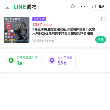
筆記
歷史低價
$387
(降$96)
E修派手機遙控器遠程藍牙控制神器看小說懶
人刷抖短視頻刷快手拍照自拍戒指抖音適用蘋
果翻頁萬能自動電子書
搶購
東森購物 ETMall
訂單成立賺0.5%
近一年最省
1
$96
點