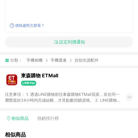
價格趨勢怎麼看？
設定到價通知
分類：
手機相機
手機週邊
自拍光源配件
東森購物 ETMall
注意事項： 1. 透過LINE購物前往東森購物ETMall頁面，並在同一
瀏覽器於24小時內完成結帳，才具點數回饋資格。 2. LINE購物
點數回饋僅限「東森購物ETMall」商品，購買不具返點類別的商
品，以及使用網連通會員、企業福委會員等身份結帳成立之訂
單，皆不在點數回饋範圍內。 3. 如購買以下類別商品，將無法獲
相似商品
熱銷排行榜
得點數回饋：旅遊/住宿券、餐票券、手錶、精品、珠寶、
APPLE、愛買、虛擬點數卡、悠遊卡、一卡通、icash愛金卡、環
相似商品
球嚴選、商城、專案商品、「草莓網」全館商品。 4. 如取消訂