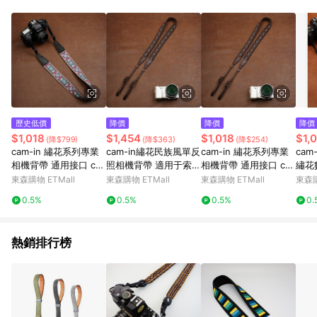
單、退貨、退款或購物中登出東森購物ETMall，將無法獲得點數
回饋。 5. 點數回饋會扣除所有折扣優惠後之最終發票金額計算，
實際回饋請依LINE購物通知為主。 6. 訂單如有使用東森購物
ETMall站內之折扣優惠(包含但不限於東森幣、樂透金、東森現金
券等)，不具點數回饋資格。詳細請依東森購物ETMall之結帳頁面
顯示為準。 7. LINE購物設有「單一商品最高回饋點數」機制(特
殊活動時開放「回饋無上限」)，以同一訂單中同一商品不論件數
計算，並依訂單成立時間當下LINE購物所設定的回饋機制為準。
8. LINE購物為購物資訊整合性平台，商品資料更新會有時間差，
歷史低價
降價
降價
降價
如顯示之商品規格、顏色、價位、贈品與東森購物ETMall銷售網
$1,018
$1,454
$1,018
$1,
(降$799)
(降$363)
(降$254)
頁不符，以銷售網頁標示為準。 9. 若有贈點爭議，請務必於訂單
cam-in 繡花系列專業
cam-in繡花民族風單反
cam-in 繡花系列專業
cam
日期+180天以內至LINE購物客服洽詢；若超過180天(含)以上進
相機背帶 通用接口 ca
照相機背帶 適用于索尼
相機背帶 通用接口 ca
繡花
行申訴，恕無法贈點回饋。 10. 部分點數紅包僅限指定商品使
m7593
微單相機肩帶cam7572
m7572
可調
東森購物 ETMall
東森購物 ETMall
東森購物 ETMall
東森購
用，或不適用於無回饋商品。各點數紅包之適用商品與使用條件
請依點數紅包頁面規則為準。
0.5%
0.5%
0.5%
0.
熱銷排行榜