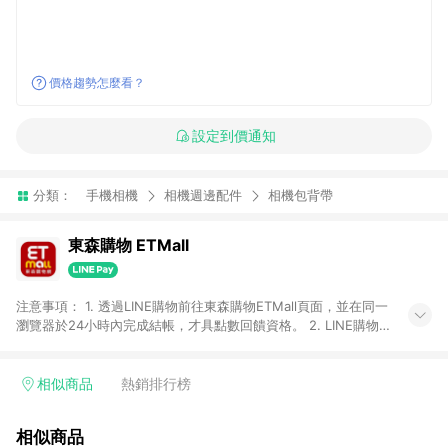
價格趨勢怎麼看？
設定到價通知
分類：
手機相機
相機週邊配件
相機包背帶
東森購物 ETMall
注意事項： 1. 透過LINE購物前往東森購物ETMall頁面，並在同一
瀏覽器於24小時內完成結帳，才具點數回饋資格。 2. LINE購物
點數回饋僅限「東森購物ETMall」商品，購買不具返點類別的商
品，以及使用網連通會員、企業福委會員等身份結帳成立之訂
單，皆不在點數回饋範圍內。 3. 如購買以下類別商品，將無法獲
相似商品
熱銷排行榜
得點數回饋：旅遊/住宿券、餐票券、手錶、精品、珠寶、
APPLE、愛買、虛擬點數卡、悠遊卡、一卡通、icash愛金卡、環
相似商品
球嚴選、商城、專案商品、「草莓網」全館商品。 4. 如取消訂