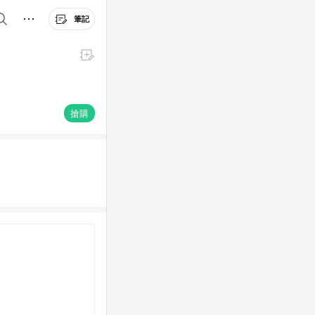
筆記
搶購