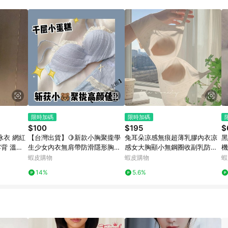
訂單成立時間當下LINE購物所設定的回饋機制為準。 8. LINE購物為購物資
，如顯示之商品規格、顏色、價位、贈品與東森購物ETMall銷售網頁不符，以
，請務必於訂單日期+180天以內至LINE購物客服洽詢；若超過180天(含)以上
部分點數紅包僅限指定商品使用，或不適用於無回饋商品。各點數紅包之適用商品與
限時加碼
限時加碼
$100
$195
$
 泳衣 網紅
【台灣出貨】🍋新款小胸聚攏學
兔耳朵凉感無痕超薄乳膠內衣凉
黑
露背 溫泉
生少女內衣無肩帶防滑隱形胸罩
感女大胸顯小無鋼圈收副乳防下
機
級 辣妹
抹胸防下垂文胸套裝 提拉內衣 收
垂文胷罩
內
蝦皮購物
蝦皮購物
蝦
副乳 防下垂 少女內衣 無鋼圈
褲
14%
5.6%