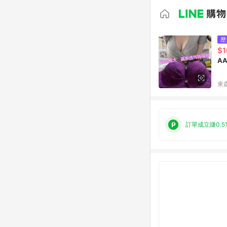
歷
$1
A
東森
訂單成立賺0.5