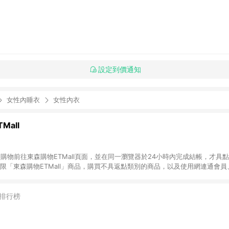
設定到價通知
女性內睡衣
女性內衣
Mall
INE購物前往東森購物ETMall頁面，並在同一瀏覽器於24小時內完成結帳，才具
回饋僅限「東森購物ETMall」商品，購買不具返點類別的商品，以及使用網連通會
皆不在點數回饋範圍內。 3. 如購買以下類別商品，將無法獲得點數回饋：旅
APPLE、愛買、虛擬點數卡、悠遊卡、一卡通、icash愛金卡、環球嚴選、
4. 如取消訂單、退貨、退款或購物中登出東森購物ETMall，將無法獲得點數回饋
排行榜
之最終發票金額計算，實際回饋請依LINE購物通知為主。 6. 訂單如有使用東森購
限於東森幣、樂透金、東森現金券等)，不具點數回饋資格。詳細請依東森購物ET
INE購物設有「單一商品最高回饋點數」機制(特殊活動時開放「回饋無上限」)，