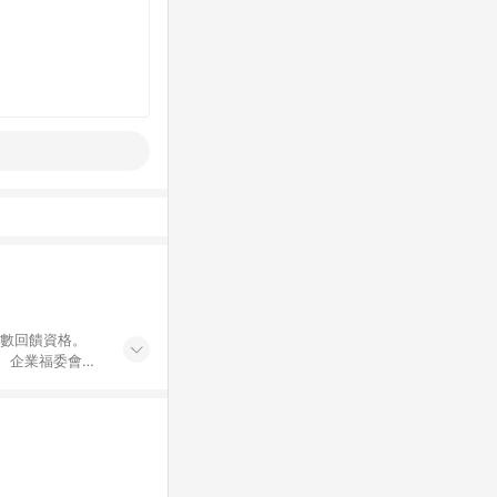
點數回饋資格。
員、企業福委會員
遊/住宿券、餐票
商城、專案商品、
。 5. 點數回
物ETMall站
Mall之結帳頁
以同一訂單中同一