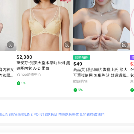
$2,380
限時加碼
黛安芬-完美天堂水感動系列 無
$49
$
鋼圈內衣 A-D 柔白
'夏季露肩內衣女
高品質 隱形胸貼 聚攏上託 顯大
4
Yahoo購物中心
內衣黑色
可重複使用 無痕胸貼 舒適透氣
衣
夏季 裙子專用 胸墊 乳貼 不露點
蝦皮購物
東
1%
胸貼
6%
動
LINE購物護照
LINE POINTS點數紅包
賺點教學
常見問題
聯絡我們