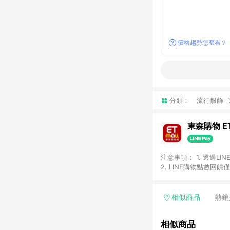
價格趨勢怎麼看？
分類：
流行服飾
東森購物 ET
注意事項： 1. 透過L
2. LINE購物點數
等身份結帳成立之訂單，
券、手錶、精品、珠寶、
「草莓網」全館商品。 
相似商品
熱銷
饋會扣除所有折扣優惠後
內之折扣優惠(包含但不
相似商品
面顯示為準。 7. L