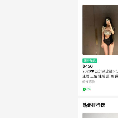
商品不論件數計算，並依
品資料更新會有時間差
準。 9. 若有贈點爭議
贈點回饋。 10. 
紅包頁面規則為準。
限時加碼
$450
2026❤️ 設計款泳裝✨
連體 三角 性感 黑 白 
度假 沙灘 海邊 簡約 高
蝦皮購物
比基尼
6%
熱銷排行榜