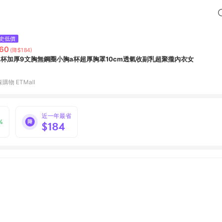
史低價
60
(降$184)
A杯加厚9文胸無鋼圈小胸a杯超厚胸罩10cm透氣收副乳超聚攏內衣女
購物 ETMall
近一年最省
%
$184