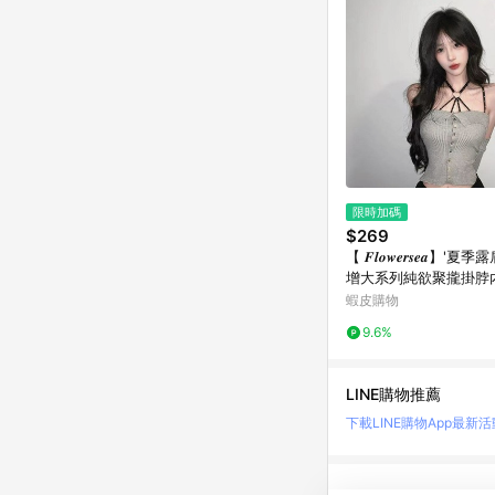
限時加碼
$269
【 𝑭𝒍𝒐𝒘𝒆𝒓𝒔𝒆𝒂】
增大系列純欲聚攏掛脖
性感文胸罩厚杯套裝
蝦皮購物
9.6%
LINE購物推薦
下載LINE購物App
最新活