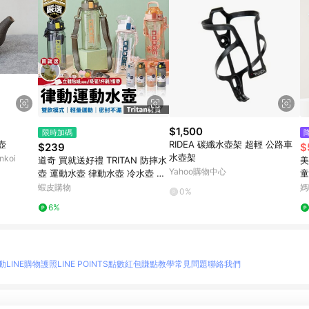
$1,500
限時加碼
壺
RIDEA 碳纖水壺架 超輕 公路車
$239
$
水壺架
koi
道奇 買就送好禮 TRITAN 防摔水
美
Yahoo購物中心
壺 運動水壺 律動水壺 冷水壺 水
童
壺 道奇水壺 700ML 親子水壺
2
蝦皮購物
媽
0%
6%
動
LINE購物護照
LINE POINTS點數紅包
賺點教學
常見問題
聯絡我們