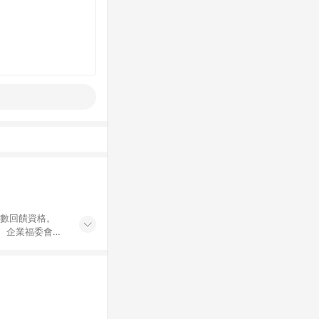
點數回饋資格。
員、企業福委會員
遊/住宿券、餐票
商城、專案商品、
。 5. 點數回
物ETMall站
Mall之結帳頁
以同一訂單中同一