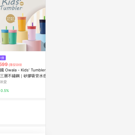
降價
降價
降價
599
$599
$269
(降$599)
(降$251)
(降$131
國 Owala - Kids' Tumbler兒
美國 Owala - Flip兒童三層不鏽
扁型彈蓋水壺-7
三層不鏽鋼｜矽膠吸管水壺｜1
鋼水壺415ml
一品川流居家
oz / 355ml
咪愛
媽咪愛
3%
0.5%
0.5%