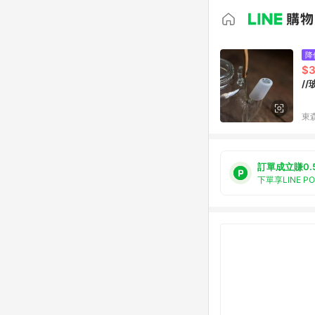
降
$
/
東森
訂單成立賺0.
下單享LINE P