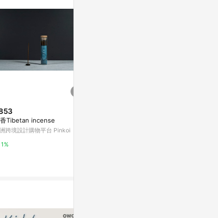
訊整合性平台，商
銷售網頁標示為
進行申訴，恕無法
使用條件請依點數
853
降價
降價
香Tibetan incense
$1,038
$573
(降$24)
(降$117
洲跨境設計購物平台 Pinkoi
瑞士百年SIGG-Helia保溫吸管杯
【新品】日本RIV
600ml - 奶油卡士達 (含吸管+管
BOTTLE 輕巧
1%
刷)
4色
Yahoo購物中心
亞洲跨境設計購物
1%
1%