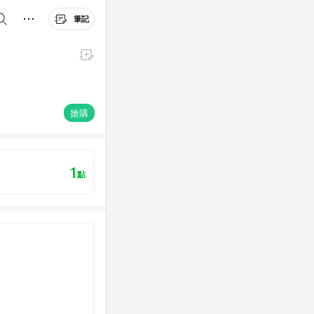
筆記
搶購
1
點