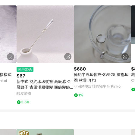
訂單成立時間當下LINE購物所設定的回饋機制為準。 8. LINE購物為購物資
，如顯示之商品規格、顏色、價位、贈品與東森購物ETMall銷售網頁不符，以
，請務必於訂單日期+180天以內至LINE購物客服洽詢；若超過180天(含)以上
部分點數紅包僅限指定商品使用，或不適用於無回饋商品。各點數紅包之適用商品與
$680
$
限時加碼
戒指樣式
簡約半圓耳骨夾-SV925 擁抱耳
藏
$67
圈 軟骨 耳扣
koi
亞
新中式 簡約珍珠髮簪 高級感 金
亞洲跨境設計購物平台 Pinkoi
屬簪子 古風漢服盤髮 頭飾髮飾髮
釵
蝦皮購物
1%
3.6%