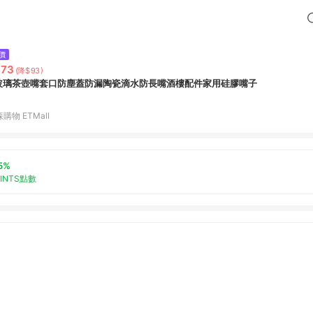
價
373
(降$93)
/玻璃茶壺嘴套口防塵蓋防漏陶瓷滴水防長嘴酒樓配件家用硅膠嘴子
購物 ETMall
5%
OINTS點數