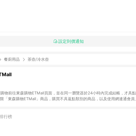
設定到價通知
餐廚用品
茶壺/冷水壺
Mall
INE購物前往東森購物ETMall頁面，並在同一瀏覽器於24小時內完成結帳，才具
回饋僅限「東森購物ETMall」商品，購買不具返點類別的商品，以及使用網連通會
皆不在點數回饋範圍內。 3. 如購買以下類別商品，將無法獲得點數回饋：旅
APPLE、愛買、虛擬點數卡、悠遊卡、一卡通、icash愛金卡、環球嚴選、
4. 如取消訂單、退貨、退款或購物中登出東森購物ETMall，將無法獲得點數回饋
排行榜
之最終發票金額計算，實際回饋請依LINE購物通知為主。 6. 訂單如有使用東森購
限於東森幣、樂透金、東森現金券等)，不具點數回饋資格。詳細請依東森購物ET
INE購物設有「單一商品最高回饋點數」機制(特殊活動時開放「回饋無上限」)，