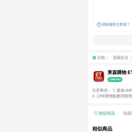
價格趨勢怎麼看？
分類：
居家生活
東森購物 ET
注意事項： 1. 透過L
2. LINE購物點數
等身份結帳成立之訂單，
券、手錶、精品、珠寶、
「草莓網」全館商品。 
相似商品
熱銷
饋會扣除所有折扣優惠後
內之折扣優惠(包含但不
相似商品
面顯示為準。 7. L