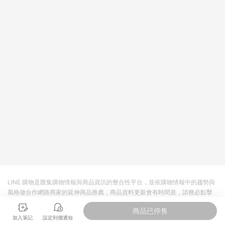
回饋。 5. 點數回饋會扣除所有折扣優惠後之最終發票金額計算，
實際回饋請依LINE購物通知為主。 6. 訂單如有使用東森購物
ETMall站內之折扣優惠(包含但不限於東森幣、樂透金、東森現金
券等)，不具點數回饋資格。詳細請依東森購物ETMall之結帳頁面
顯示為準。 7. LINE購物設有「單一商品最高回饋點數」機制(特
殊活動時開放「回饋無上限」)，以同一訂單中同一商品不論件數
計算，並依訂單成立時間當下LINE購物所設定的回饋機制為準。
8. LINE購物為購物資訊整合性平台，商品資料更新會有時間差，
如顯示之商品規格、顏色、價位、贈品與東森購物ETMall銷售網
頁不符，以銷售網頁標示為準。 9. 若有贈點爭議，請務必於訂單
日期+180天以內至LINE購物客服洽詢；若超過180天(含)以上進
行申訴，恕無法贈點回饋。 10. 部分點數紅包僅限指定商品使
用，或不適用於無回饋商品。各點數紅包之適用商品與使用條件
請依點數紅包頁面規則為準。
LINE 購物是匯集購物情報與商品資訊的整合性平台，並依購物情報中的趨勢與
風格做合作網路商家的延伸商品推薦，商品資料更新會有時間差，請務必點擊
商品至各合作網路商家，確認現售價與購物條件，一切資訊以合作廠商網頁為
商品已停售
準。
加入筆記
設定到價通知