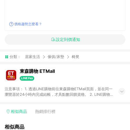
價格趨勢怎麼看？
設定到價通知
分類：
居家生活
傢俱/床墊
椅凳
東森購物 ETMall
注意事項： 1. 透過LINE購物前往東森購物ETMall頁面，並在同一
瀏覽器於24小時內完成結帳，才具點數回饋資格。 2. LINE購物
點數回饋僅限「東森購物ETMall」商品，購買不具返點類別的商
品，以及使用網連通會員、企業福委會員等身份結帳成立之訂
單，皆不在點數回饋範圍內。 3. 如購買以下類別商品，將無法獲
相似商品
熱銷排行榜
得點數回饋：旅遊/住宿券、餐票券、手錶、精品、珠寶、
APPLE、愛買、虛擬點數卡、悠遊卡、一卡通、icash愛金卡、環
相似商品
球嚴選、商城、專案商品、「草莓網」全館商品。 4. 如取消訂