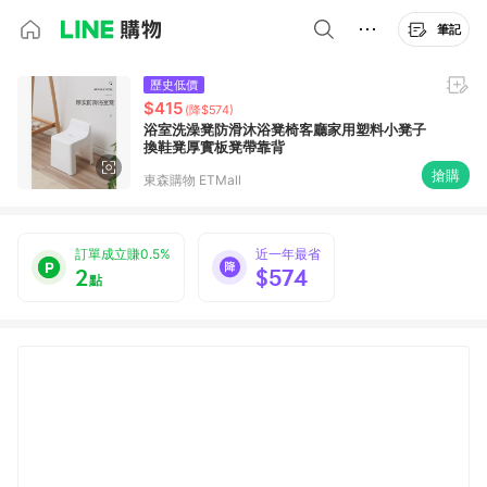
筆記
歷史低價
$415
(降$574)
浴室洗澡凳防滑沐浴凳椅客廳家用塑料小凳子
換鞋凳厚實板凳帶靠背
搶購
東森購物 ETMall
訂單成立賺0.5%
近一年最省
2
$574
點