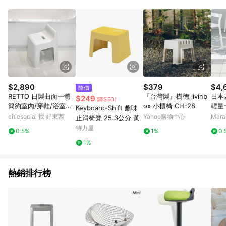
單、退貨、退款或購物中登出東森購物ETMall，將無法獲得點數
回饋。 5. 點數回饋會扣除所有折扣優惠後之最終發票金額計算，
實際回饋請依LINE購物通知為主。 6. 訂單如有使用東森購物
ETMall站內之折扣優惠(包含但不限於東森幣、樂透金、東森現金
券等)，不具點數回饋資格。詳細請依東森購物ETMall之結帳頁面
顯示為準。 7. LINE購物設有「單一商品最高回饋點數」機制(特
殊活動時開放「回饋無上限」)，以同一訂單中同一商品不論件數
計算，並依訂單成立時間當下LINE購物所設定的回饋機制為準。
8. LINE購物為購物資訊整合性平台，商品資料更新會有時間差，
$2,890
$379
$4,
降價
如顯示之商品規格、顏色、價位、贈品與東森購物ETMall銷售網
RETTO 日製曲面一體
『台灣製』樹德 livinb
日本岩
$249
(降$50)
頁不符，以銷售網頁標示為準。 9. 若有贈點爭議，請務必於訂單
簡約室內/穿鞋/浴室椅
ox 小櫃椅 CH-28
輕量
Keyboard-Shift 趣味
日期+180天以內至LINE購物客服洽詢；若超過180天(含)以上進
凳 黑
凳-座
citiesocial 找 好東西
Yahoo購物中心
Mar
止滑椅凳 25.3公分 黃
行申訴，恕無法贈點回饋。 10. 部分點數紅包僅限指定商品使
赤陶
特力屋
用，或不適用於無回饋商品。各點數紅包之適用商品與使用條件
0.5%
1%
0.
請依點數紅包頁面規則為準。
1%
熱銷排行榜