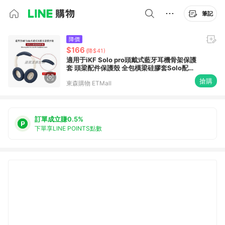
筆記
降價
$166
(降$41)
適用于iKF Solo pro頭戴式藍牙耳機骨架保護
套 頭梁配件保護殼 全包橫梁硅膠套Solo配件
套 軟殼防劃防塵防汗
搶購
東森購物 ETMall
訂單成立賺0.5%
下單享LINE POINTS點數