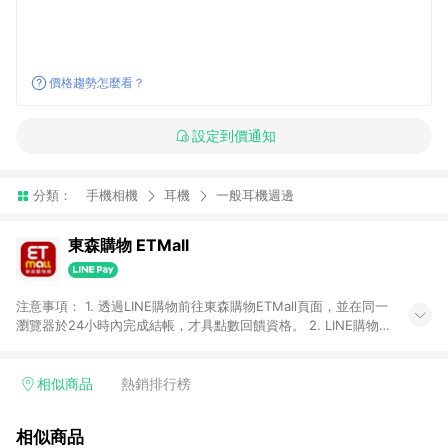
價格趨勢怎麼看？
設定到價通知
分類：
手機相機
耳機
一般耳機週邊
東森購物 ETMall
注意事項： 1. 透過LINE購物前往東森購物ETMall頁面，並在同一
瀏覽器於24小時內完成結帳，才具點數回饋資格。 2. LINE購物
點數回饋僅限「東森購物ETMall」商品，購買不具返點類別的商
品，以及使用網連通會員、企業福委會員等身份結帳成立之訂
單，皆不在點數回饋範圍內。 3. 如購買以下類別商品，將無法獲
相似商品
熱銷排行榜
得點數回饋：旅遊/住宿券、餐票券、手錶、精品、珠寶、
APPLE、愛買、虛擬點數卡、悠遊卡、一卡通、icash愛金卡、環
相似商品
球嚴選、商城、專案商品、「草莓網」全館商品。 4. 如取消訂