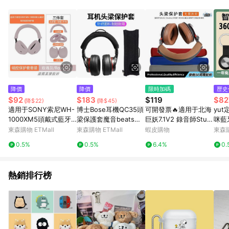
單、退貨、退款或購物中登出東森購物ETMall，將無法獲得點數
回饋。 5. 點數回饋會扣除所有折扣優惠後之最終發票金額計算，
實際回饋請依LINE購物通知為主。 6. 訂單如有使用東森購物
ETMall站內之折扣優惠(包含但不限於東森幣、樂透金、東森現金
券等)，不具點數回饋資格。詳細請依東森購物ETMall之結帳頁面
顯示為準。 7. LINE購物設有「單一商品最高回饋點數」機制(特
殊活動時開放「回饋無上限」)，以同一訂單中同一商品不論件數
計算，並依訂單成立時間當下LINE購物所設定的回饋機制為準。
8. LINE購物為購物資訊整合性平台，商品資料更新會有時間差，
降價
降價
限時加碼
歷史
如顯示之商品規格、顏色、價位、贈品與東森購物ETMall銷售網
$92
$183
$119
$82
(降$22)
(降$45)
頁不符，以銷售網頁標示為準。 9. 若有贈點爭議，請務必於訂單
適用于SONY索尼WH-
博士Bose耳機QC35頭
可開發票🔥適用于北海
yu
日期+180天以內至LINE購物客服洽詢；若超過180天(含)以上進
1000XM5頭戴式藍牙
梁保護套魔音beats錄
巨妖7.1V2 錄音師Studi
咪藍
行申訴，恕無法贈點回饋。 10. 部分點數紅包僅限指定商品使
耳機保護套外殼保護套
音師solo3代頭戴式橫
o MSR7 M50耳機頭梁
跟蹤
東森購物 ETMall
東森購物 ETMall
蝦皮購物
東森購
用，或不適用於無回饋商品。各點數紅包之適用商品與使用條件
XM6耳帽套硅膠軟套耳
梁套
拉鏈保護套 耳罩 耳機
請依點數紅包頁面規則為準。
0.5%
0.5%
6.4%
0.
罩套XM6頭梁套全包防
套
劃防汗
熱銷排行榜