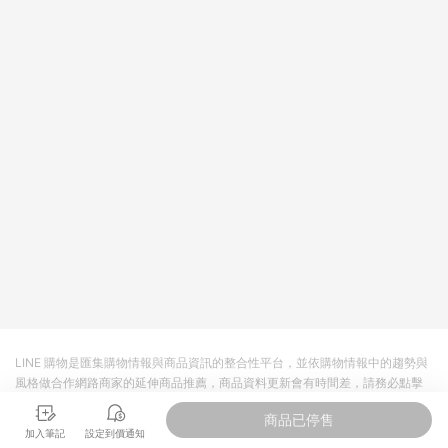
回饋。 5. 點數回饋會扣除所有折扣優惠後之最終發票金額計算，
實際回饋請依LINE購物通知為主。 6. 訂單如有使用東森購物
ETMall站內之折扣優惠(包含但不限於東森幣、樂透金、東森現金
券等)，不具點數回饋資格。詳細請依東森購物ETMall之結帳頁面
顯示為準。 7. LINE購物設有「單一商品最高回饋點數」機制(特
殊活動時開放「回饋無上限」)，以同一訂單中同一商品不論件數
計算，並依訂單成立時間當下LINE購物所設定的回饋機制為準。
8. LINE購物為購物資訊整合性平台，商品資料更新會有時間差，
如顯示之商品規格、顏色、價位、贈品與東森購物ETMall銷售網
頁不符，以銷售網頁標示為準。 9. 若有贈點爭議，請務必於訂單
日期+180天以內至LINE購物客服洽詢；若超過180天(含)以上進
行申訴，恕無法贈點回饋。 10. 部分點數紅包僅限指定商品使
用，或不適用於無回饋商品。各點數紅包之適用商品與使用條件
請依點數紅包頁面規則為準。
LINE 購物是匯集購物情報與商品資訊的整合性平台，並依購物情報中的趨勢與
風格做合作網路商家的延伸商品推薦，商品資料更新會有時間差，請務必點擊
商品至各合作網路商家，確認現售價與購物條件，一切資訊以合作廠商網頁為
商品已停售
準。
加入筆記
設定到價通知