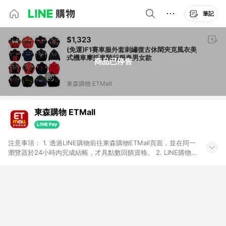
筆記
$1,323
(免運)F1賽車服外套刺繡復古休閑夾克風衣美
式機車摩托車騎行服春男女款
商品已停售
東森購物 ETMall
東森購物 ETMall
注意事項： 1. 透過LINE購物前往東森購物ETMall頁面，並在同一
瀏覽器於24小時內完成結帳，才具點數回饋資格。 2. LINE購物
點數回饋僅限「東森購物ETMall」商品，購買不具返點類別的商
品，以及使用網連通會員、企業福委會員等身份結帳成立之訂
單，皆不在點數回饋範圍內。 3. 如購買以下類別商品，將無法獲
得點數回饋：旅遊/住宿券、餐票券、手錶、精品、珠寶、
APPLE、愛買、虛擬點數卡、悠遊卡、一卡通、icash愛金卡、環
球嚴選、商城、專案商品、「草莓網」全館商品。 4. 如取消訂
單、退貨、退款或購物中登出東森購物ETMall，將無法獲得點數