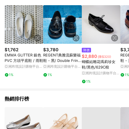
單、退貨、退款或購物中登出東森購物ETMall，將無法獲得點數
回饋。 5. 點數回饋會扣除所有折扣優惠後之最終發票金額計算，
實際回饋請依LINE購物通知為主。 6. 訂單如有使用東森購物
ETMall站內之折扣優惠(包含但不限於東森幣、樂透金、東森現金
券等)，不具點數回饋資格。詳細請依東森購物ETMall之結帳頁面
顯示為準。 7. LINE購物設有「單一商品最高回饋點數」機制(特
殊活動時開放「回饋無上限」)，以同一訂單中同一商品不論件數
計算，並依訂單成立時間當下LINE購物所設定的回饋機制為準。
8. LINE購物為購物資訊整合性平台，商品資料更新會有時間差，
$1,762
$3,780
$3,
降價
如顯示之商品規格、顏色、價位、贈品與東森購物ETMall銷售網
EMMA GLITTER 銀色
REGENT典雅流蘇樂福
RE
$2,880
(降$320)
頁不符，以銷售網頁標示為準。 9. 若有贈點爭議，請務必於訂單
PVC 方頭平底鞋 / 雨鞋
鞋 - 黑/ Double Fring
鞋 - 
蝴蝶結雕花瑪莉珍女
日期+180天以內至LINE購物客服洽詢；若超過180天(含)以上進
e Tassel Loafer-Black
ge T
亞洲跨境設計購物平台
亞洲跨境設計購物平台
亞洲
鞋/黑色/629C楦
行申訴，恕無法贈點回饋。 10. 部分點數紅包僅限指定商品使
Pinkoi
Pinkoi
Pinko
亞洲跨境設計購物平台
用，或不適用於無回饋商品。各點數紅包之適用商品與使用條件
1%
1%
1
Pinkoi
請依點數紅包頁面規則為準。
1%
熱銷排行榜