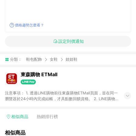
價格趨勢怎麼看？
設定到價通知
分類：
鞋包配飾
女鞋
娃娃鞋
東森購物 ETMall
注意事項： 1. 透過LINE購物前往東森購物ETMall頁面，並在同一
瀏覽器於24小時內完成結帳，才具點數回饋資格。 2. LINE購物
點數回饋僅限「東森購物ETMall」商品，購買不具返點類別的商
品，以及使用網連通會員、企業福委會員等身份結帳成立之訂
單，皆不在點數回饋範圍內。 3. 如購買以下類別商品，將無法獲
相似商品
熱銷排行榜
得點數回饋：旅遊/住宿券、餐票券、手錶、精品、珠寶、
APPLE、愛買、虛擬點數卡、悠遊卡、一卡通、icash愛金卡、環
相似商品
球嚴選、商城、專案商品、「草莓網」全館商品。 4. 如取消訂