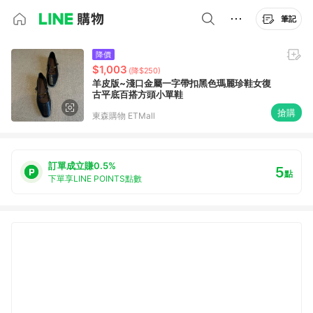
筆記
降價
$1,003
(降$250)
羊皮版~淺口金屬一字帶扣黑色瑪麗珍鞋女復
古平底百搭方頭小單鞋
搶購
東森購物 ETMall
訂單成立賺0.5%
5
點
下單享LINE POINTS點數