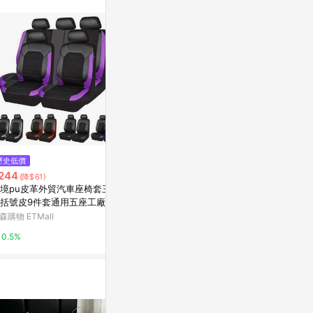
訊整合性平台，商
銷售網頁標示為
進行申訴，恕無法
使用條件請依點數
歷史低價
歷史低價
降價
244
$292
$587
(降$61)
(降$73)
(降$88)
境pu皮革外貿汽車座椅套三明
亞馬遜墨西哥俄羅斯跨境外貿汽
外貿亞馬遜通
括號皮9件套通用五座工廠直銷
車通用座椅套單線菱格絎繡皮pu
套跨境歐美te
皮
森購物 ETMall
東森購物 ETMall
東森購物 ETMa
0.5%
0.5%
0.5%