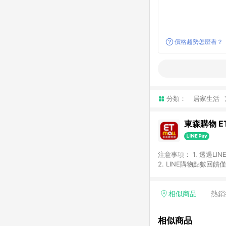
價格趨勢怎麼看？
分類：
居家生活
東森購物 ET
注意事項： 1. 透過L
2. LINE購物點數
等身份結帳成立之訂單，
券、手錶、精品、珠寶、
「草莓網」全館商品。 
相似商品
熱銷
饋會扣除所有折扣優惠後
內之折扣優惠(包含但不
相似商品
面顯示為準。 7. L