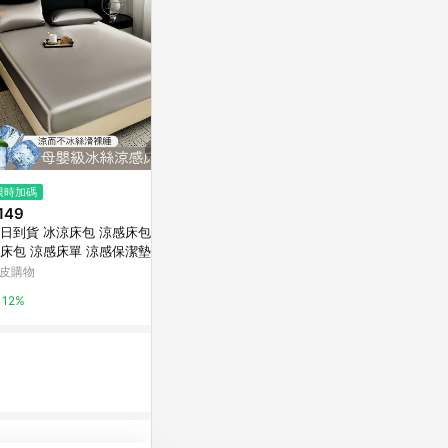
$299
限時加碼
限時加碼
羅蘭Roland【100%天絲/60s】
149
$100
薄床包/兩用被 台灣製 TENCEL L
日到貨 冰涼床包 涼感床包 冰
補發 補發 補
yocel
Annahome
床包 涼感床單 涼感保潔墊 雙
蝦皮購物
床包 素色冰絲床單 單人床包
皮購物
5%
5.6%
大床包 絲滑床包
12%