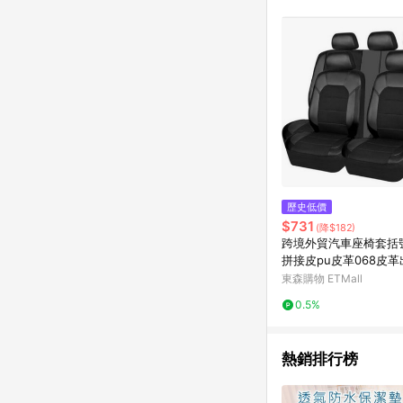
商品不論件數計算，並依
品資料更新會有時間差
準。 9. 若有贈點爭議
贈點回饋。 10. 
紅包頁面規則為準。
歷史低價
$731
(降$182)
跨境外貿汽車座椅套括
拼接皮pu皮革068皮
中東
東森購物 ETMall
0.5%
熱銷排行榜