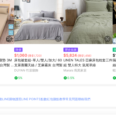
降價
歷史低價
$1,060
$5,824
$
(降$1,720)
(降$1,456)
潔墊 3M
床包被套組-單人/雙人/加大/ 60
LINEN TALES 亞麻床包枕套三件
隔
台灣製 單
支萊賽爾天絲 / 芝麻霧灰 台灣製
組 雙人特大 鼠尾草綠
絲
/床包組/
人
DUYAN 竹漾寢飾
Marais 瑪黑家居
蝦
加
5%
0.5%
動
LINE購物護照
LINE POINTS點數紅包
賺點教學
常見問題
聯絡我們