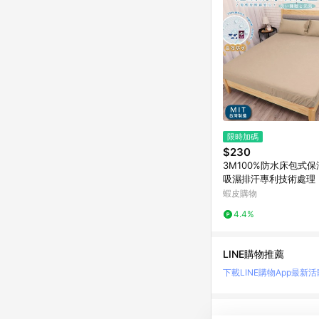
限時加碼
$230
3M100%防水床包式保
吸濕排汗專利技術處理 
人/雙人/加大/特大/床單
蝦皮購物
床包 亞汀 奶茶色
4.4%
LINE購物推薦
下載LINE購物App
最新活