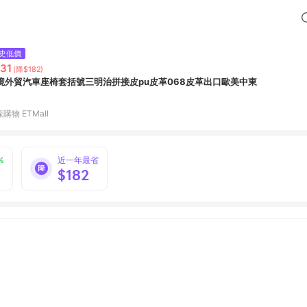
史低價
31
(降$182)
境外貿汽車座椅套括號三明治拼接皮pu皮革068皮革出口歐美中東
購物 ETMall
%
近一年最省
$182