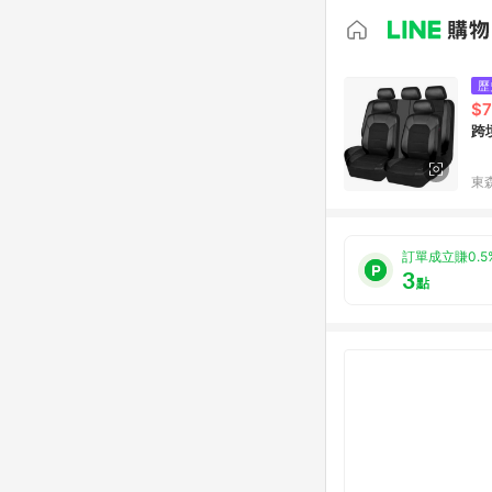
歷
$7
跨
東森
訂單成立賺0.5
3
點