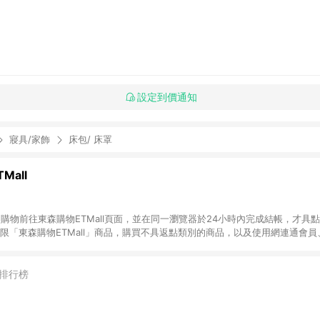
設定到價通知
寢具/家飾
床包/ 床罩
Mall
INE購物前往東森購物ETMall頁面，並在同一瀏覽器於24小時內完成結帳，才具
回饋僅限「東森購物ETMall」商品，購買不具返點類別的商品，以及使用網連通會
皆不在點數回饋範圍內。 3. 如購買以下類別商品，將無法獲得點數回饋：旅
APPLE、愛買、虛擬點數卡、悠遊卡、一卡通、icash愛金卡、環球嚴選、
4. 如取消訂單、退貨、退款或購物中登出東森購物ETMall，將無法獲得點數回饋
排行榜
之最終發票金額計算，實際回饋請依LINE購物通知為主。 6. 訂單如有使用東森購
限於東森幣、樂透金、東森現金券等)，不具點數回饋資格。詳細請依東森購物ET
INE購物設有「單一商品最高回饋點數」機制(特殊活動時開放「回饋無上限」)，