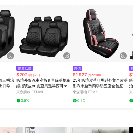
訂單成立時間當下LINE購物所設定的回饋機制為準。 8. LINE購物為購物資
，如顯示之商品規格、顏色、價位、贈品與東森購物ETMall銷售網頁不符，以
，請務必於訂單日期+180天以內至LINE購物客服洽詢；若超過180天(含)以上
部分點數紅包僅限指定商品使用，或不適用於無回饋商品。各點數紅包之適用商品與
歷史低價
降價
$292
$1,927
$
(降$73)
(降$288)
號三明治
跨境外貿汽車座椅套單線菱格絎
25年跨境皮革亞馬遜外貿全皮菱
跨
革出口歐美
繡括號皮pu皮亞馬遜墨西哥tem
形汽車坐墊四季墊五座全包座套
治
u
座墊
東森購物 ETMall
東森購物 ETMall
東
0.5%
0.5%