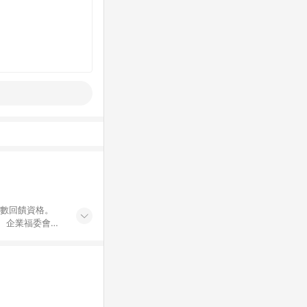
點數回饋資格。
員、企業福委會員
遊/住宿券、餐票
商城、專案商品、
。 5. 點數回
物ETMall站
Mall之結帳頁
以同一訂單中同一