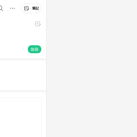
筆記
搶購