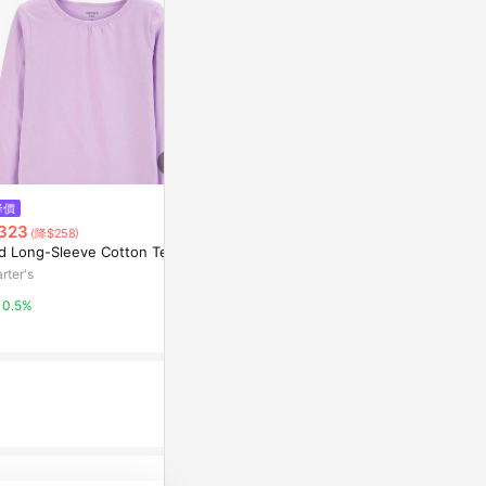
降價
歷史低價
限時加碼
323
$1,584
$1,490
(降$258)
(降$396)
id Long-Sleeve Cotton Tee
【uncle belly】男女款黑色趣味
短袖上衣
印花短袖T恤｜8HNEJK3
rter's
adidas 官方網
The North Face
0.5%
5%
15%