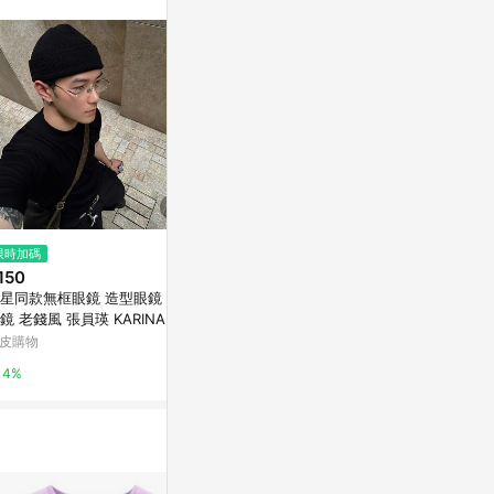
訊整合性平台，商
銷售網頁標示為
進行申訴，恕無法
使用條件請依點數
$4,980
限時加碼
歷史低價
VLONE 大V
150
$508
(降$217)
短T
星同款無框眼鏡 造型眼鏡 男生
2026夏季重磅潮牌新款寬松大碼
haonice潮流
鏡 老錢風 張員瑛 KARINA IVE
白色純棉美式設計感上衣短袖t恤
款 李瑞 申留真 禮志 Y2K 208
男
皮購物
東森購物 ETMall
2%
4%
0.5%