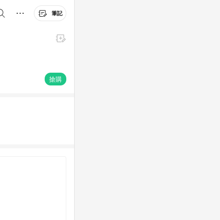
筆記
搶購