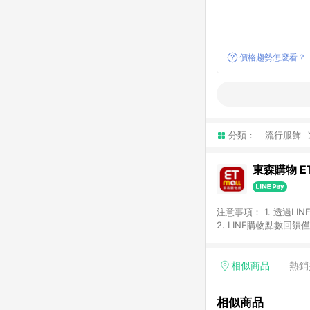
價格趨勢怎麼看？
分類：
流行服飾
東森購物 ET
注意事項： 1. 透過L
2. LINE購物點數
等身份結帳成立之訂單，
券、手錶、精品、珠寶、
「草莓網」全館商品。 
相似商品
熱銷
饋會扣除所有折扣優惠後
內之折扣優惠(包含但不
相似商品
面顯示為準。 7. L