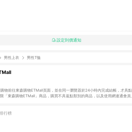
設定到價通知
男性上衣
男性T恤
Mall
INE購物前往東森購物ETMall頁面，並在同一瀏覽器於24小時內完成結帳，才具
回饋僅限「東森購物ETMall」商品，購買不具返點類別的商品，以及使用網連通會
皆不在點數回饋範圍內。 3. 如購買以下類別商品，將無法獲得點數回饋：旅
APPLE、愛買、虛擬點數卡、悠遊卡、一卡通、icash愛金卡、環球嚴選、
4. 如取消訂單、退貨、退款或購物中登出東森購物ETMall，將無法獲得點數回饋
排行榜
之最終發票金額計算，實際回饋請依LINE購物通知為主。 6. 訂單如有使用東森購
限於東森幣、樂透金、東森現金券等)，不具點數回饋資格。詳細請依東森購物ET
INE購物設有「單一商品最高回饋點數」機制(特殊活動時開放「回饋無上限」)，