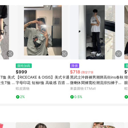
訂單成立時間當下LINE購物所設定的回饋機制為準。 8. LINE購物為購物資
，如顯示之商品規格、顏色、價位、贈品與東森購物ETMall銷售網頁不符，以
，請務必於訂單日期+180天以內至LINE購物客服洽詢；若超過180天(含)以上
部分點數紅包僅限指定商品使用，或不適用於無回饋商品。各點數紅包之適用商品與
限時加碼
降價
$999
$718
$
(降$179)
畫T恤 美式
【RICECAKE & OISIS】美式卡通
黑武士沖鋒褲男潮牌高街ins春秋
韓
女生T恤 男
字母印花 短袖t恤 高級感 百搭 o
微喇休閑褲寬松潮流排扣褲子男
眼
亞比視覺系上
versize 上衣 女
款
同
蝦皮購物
東森購物 ETMall
蝦
2%
0.5%