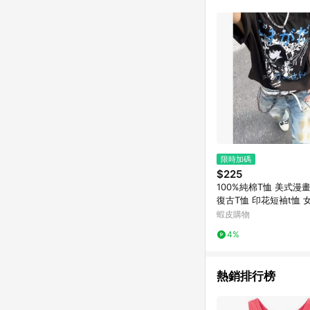
商品不論件數計算，並依
品資料更新會有時間差
準。 9. 若有贈點爭議
贈點回饋。 10. 
紅包頁面規則為準。
限時加碼
$225
100%純棉T恤 美式漫
復古T恤 印花短袖t恤 
ins寬鬆T恤 中性風 
蝦皮購物
衣
4%
熱銷排行榜