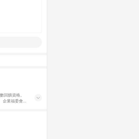
點數回饋資格。
員、企業福委會員
遊/住宿券、餐票
商城、專案商品、
。 5. 點數回
物ETMall站
Mall之結帳頁
以同一訂單中同一