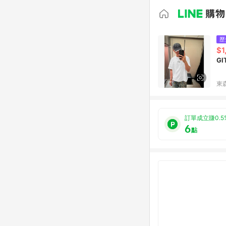
歷
$1
G
東森
訂單成立賺0.5
6
點