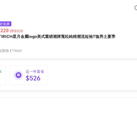
史低價
,229
(降$526)
ITIRICH星月金屬logo美式重磅潮牌寬松純棉潮流短袖T恤男士夏季
購物 ETMall
%
近一年最省
$526