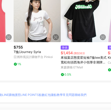
$755
降價
T恤/Journey Syria
$1,454
$
(降$363)
亞洲跨境設計購物平台 Pinkoi
來福葉店態度星短袖T恤tee美式
K
寬松街頭西海岸小領厚非潮牌逆
Ca
1%
潮流
東森購物 ETMall
0.5%
動
LINE購物護照
LINE POINTS點數紅包
賺點教學
常見問題
聯絡我們