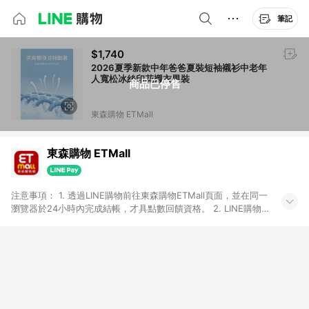
筆記
$1,740
2026夏季新款中年爸爸夏裝短袖襯衫中老年
人寬松冰絲印花襯衣男裝
商品已停售
東森購物 ETMall
東森購物 ETMall
注意事項： 1. 透過LINE購物前往東森購物ETMall頁面，並在同一
瀏覽器於24小時內完成結帳，才具點數回饋資格。 2. LINE購物
點數回饋僅限「東森購物ETMall」商品，購買不具返點類別的商
品，以及使用網連通會員、企業福委會員等身份結帳成立之訂
單，皆不在點數回饋範圍內。 3. 如購買以下類別商品，將無法獲
得點數回饋：旅遊/住宿券、餐票券、手錶、精品、珠寶、
APPLE、愛買、虛擬點數卡、悠遊卡、一卡通、icash愛金卡、環
球嚴選、商城、專案商品、「草莓網」全館商品。 4. 如取消訂
單、退貨、退款或購物中登出東森購物ETMall，將無法獲得點數