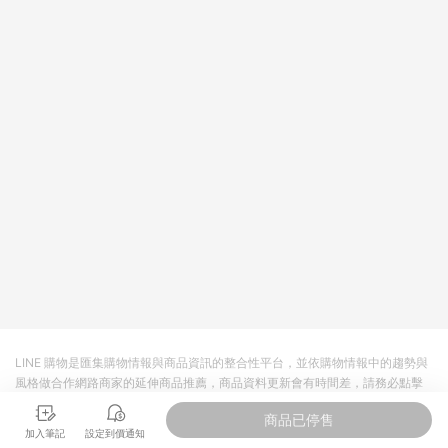
回饋。 5. 點數回饋會扣除所有折扣優惠後之最終發票金額計算，
實際回饋請依LINE購物通知為主。 6. 訂單如有使用東森購物
ETMall站內之折扣優惠(包含但不限於東森幣、樂透金、東森現金
券等)，不具點數回饋資格。詳細請依東森購物ETMall之結帳頁面
顯示為準。 7. LINE購物設有「單一商品最高回饋點數」機制(特
殊活動時開放「回饋無上限」)，以同一訂單中同一商品不論件數
計算，並依訂單成立時間當下LINE購物所設定的回饋機制為準。
8. LINE購物為購物資訊整合性平台，商品資料更新會有時間差，
如顯示之商品規格、顏色、價位、贈品與東森購物ETMall銷售網
頁不符，以銷售網頁標示為準。 9. 若有贈點爭議，請務必於訂單
日期+180天以內至LINE購物客服洽詢；若超過180天(含)以上進
行申訴，恕無法贈點回饋。 10. 部分點數紅包僅限指定商品使
用，或不適用於無回饋商品。各點數紅包之適用商品與使用條件
請依點數紅包頁面規則為準。
LINE 購物是匯集購物情報與商品資訊的整合性平台，並依購物情報中的趨勢與
風格做合作網路商家的延伸商品推薦，商品資料更新會有時間差，請務必點擊
商品至各合作網路商家，確認現售價與購物條件，一切資訊以合作廠商網頁為
商品已停售
準。
加入筆記
設定到價通知