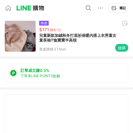
筆記
降價
$171
(降$72)
兒童新款加絨秋冬打底衫保暖內搭上衣男童女
童長袖T恤寶寶半高領
搶購
東森購物 ETMall
訂單成立賺0.5%
下單享LINE POINTS點數