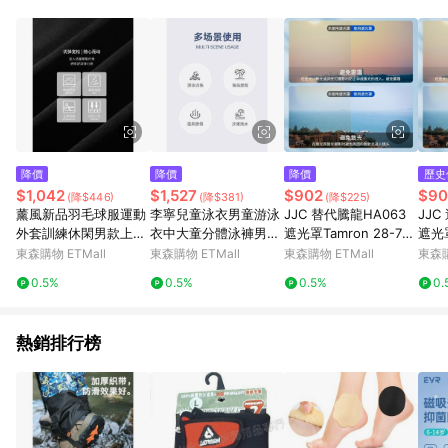
單、退貨、退款或購物中登出東森購物ETMall，將無法獲得點數
回饋。 5. 點數回饋會扣除所有折扣優惠後之最終發票金額計算，
實際回饋請依LINE購物通知為主。 6. 訂單如有使用東森購物
ETMall站內之折扣優惠(包含但不限於東森幣、樂透金、東森現金
券等)，不具點數回饋資格。詳細請依東森購物ETMall之結帳頁面
顯示為準。 7. LINE購物設有「單一商品最高回饋點數」機制(特
殊活動時開放「回饋無上限」)，以同一訂單中同一商品不論件數
計算，並依訂單成立時間當下LINE購物所設定的回饋機制為準。
8. LINE購物為購物資訊整合性平台，商品資料更新會有時間差，
降價
降價
降價
歷史
如顯示之商品規格、顏色、價位、贈品與東森購物ETMall銷售網
$1,042
$1,527
$902
$90
(降$446)
(降$381)
(降$225)
頁不符，以銷售網頁標示為準。 9. 若有贈點爭議，請務必於訂單
薰風新品羽毛球服運動
李寧兒童泳衣男童游泳
JJC 替代騰龍HA063
JJC
日期+180天以內至LINE購物客服洽詢；若超過180天(含)以上進
外套訓練休閑男款上裝
衣中大童分體泳褲男孩
遮光罩Tamron 28-75
遮光罩
行申訴，恕無法贈點回饋。 10. 部分點數紅包僅限指定商品使
熏風K242U-5055
寶寶專業速干游泳套裝
mm F/2.8 Di III VXD G
STM
東森購物 ETMall
東森購物 ETMall
東森購物 ETMall
東森購
用，或不適用於無回饋商品。各點數紅包之適用商品與使用條件
2 (A
件
請依點數紅包頁面規則為準。
0.5%
0.5%
0.5%
0.
熱銷排行榜