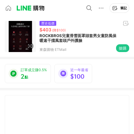
筆記
歷史低價
$403
(降$100)
ROCKBROS兒童滑雪面罩頭套男女童防風保
暖速干擋風套頭戶外護臉
搶購
東森購物 ETMall
訂單成立賺0.5%
近一年最省
2
$100
點