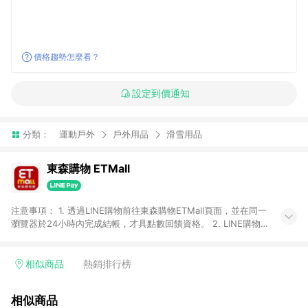
價格趨勢怎麼看？
設定到價通知
分類：
運動戶外
戶外用品
滑雪用品
東森購物 ETMall
注意事項： 1. 透過LINE購物前往東森購物ETMall頁面，並在同一
瀏覽器於24小時內完成結帳，才具點數回饋資格。 2. LINE購物
點數回饋僅限「東森購物ETMall」商品，購買不具返點類別的商
品，以及使用網連通會員、企業福委會員等身份結帳成立之訂
單，皆不在點數回饋範圍內。 3. 如購買以下類別商品，將無法獲
相似商品
熱銷排行榜
得點數回饋：旅遊/住宿券、餐票券、手錶、精品、珠寶、
APPLE、愛買、虛擬點數卡、悠遊卡、一卡通、icash愛金卡、環
相似商品
球嚴選、商城、專案商品、「草莓網」全館商品。 4. 如取消訂