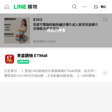
筆記
$193
現貨可愛咖啡貓刺繡沙灘巾成人家用洗澡裹巾
非棉吸水速干浴巾
商品已停售
東森購物 ETMall
東森購物 ETMall
注意事項： 1. 透過LINE購物前往東森購物ETMall頁面，並在同一
瀏覽器於24小時內完成結帳，才具點數回饋資格。 2. LINE購物
點數回饋僅限「東森購物ETMall」商品，購買不具返點類別的商
品，以及使用網連通會員、企業福委會員等身份結帳成立之訂
單，皆不在點數回饋範圍內。 3. 如購買以下類別商品，將無法獲
得點數回饋：旅遊/住宿券、餐票券、手錶、精品、珠寶、
APPLE、愛買、虛擬點數卡、悠遊卡、一卡通、icash愛金卡、環
球嚴選、商城、專案商品、「草莓網」全館商品。 4. 如取消訂
單、退貨、退款或購物中登出東森購物ETMall，將無法獲得點數