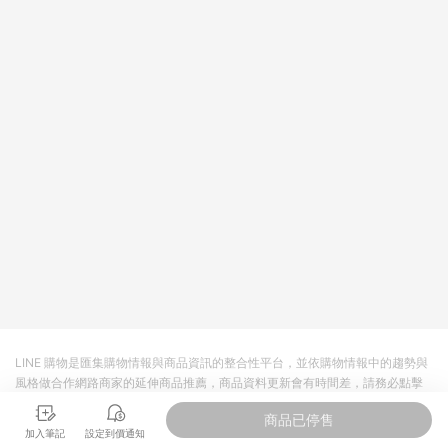
回饋。 5. 點數回饋會扣除所有折扣優惠後之最終發票金額計算，
實際回饋請依LINE購物通知為主。 6. 訂單如有使用東森購物
ETMall站內之折扣優惠(包含但不限於東森幣、樂透金、東森現金
券等)，不具點數回饋資格。詳細請依東森購物ETMall之結帳頁面
顯示為準。 7. LINE購物設有「單一商品最高回饋點數」機制(特
殊活動時開放「回饋無上限」)，以同一訂單中同一商品不論件數
計算，並依訂單成立時間當下LINE購物所設定的回饋機制為準。
8. LINE購物為購物資訊整合性平台，商品資料更新會有時間差，
如顯示之商品規格、顏色、價位、贈品與東森購物ETMall銷售網
頁不符，以銷售網頁標示為準。 9. 若有贈點爭議，請務必於訂單
日期+180天以內至LINE購物客服洽詢；若超過180天(含)以上進
行申訴，恕無法贈點回饋。 10. 部分點數紅包僅限指定商品使
用，或不適用於無回饋商品。各點數紅包之適用商品與使用條件
請依點數紅包頁面規則為準。
LINE 購物是匯集購物情報與商品資訊的整合性平台，並依購物情報中的趨勢與
風格做合作網路商家的延伸商品推薦，商品資料更新會有時間差，請務必點擊
商品至各合作網路商家，確認現售價與購物條件，一切資訊以合作廠商網頁為
商品已停售
準。
加入筆記
設定到價通知