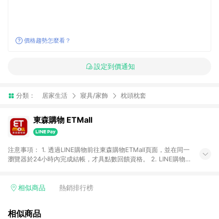
價格趨勢怎麼看？
設定到價通知
分類：
居家生活
寢具/家飾
枕頭枕套
東森購物 ETMall
注意事項： 1. 透過LINE購物前往東森購物ETMall頁面，並在同一
瀏覽器於24小時內完成結帳，才具點數回饋資格。 2. LINE購物
點數回饋僅限「東森購物ETMall」商品，購買不具返點類別的商
品，以及使用網連通會員、企業福委會員等身份結帳成立之訂
單，皆不在點數回饋範圍內。 3. 如購買以下類別商品，將無法獲
相似商品
熱銷排行榜
得點數回饋：旅遊/住宿券、餐票券、手錶、精品、珠寶、
APPLE、愛買、虛擬點數卡、悠遊卡、一卡通、icash愛金卡、環
相似商品
球嚴選、商城、專案商品、「草莓網」全館商品。 4. 如取消訂