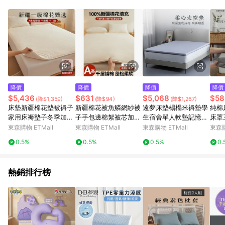
單、退貨、退款或購物中登出東森購物ETMall，將無法獲得點數
回饋。 5. 點數回饋會扣除所有折扣優惠後之最終發票金額計算，
實際回饋請依LINE購物通知為主。 6. 訂單如有使用東森購物
ETMall站內之折扣優惠(包含但不限於東森幣、樂透金、東森現金
券等)，不具點數回饋資格。詳細請依東森購物ETMall之結帳頁面
顯示為準。 7. LINE購物設有「單一商品最高回饋點數」機制(特
殊活動時開放「回饋無上限」)，以同一訂單中同一商品不論件數
計算，並依訂單成立時間當下LINE購物所設定的回饋機制為準。
8. LINE購物為購物資訊整合性平台，商品資料更新會有時間差，
降價
降價
降價
降價
如顯示之商品規格、顏色、價位、贈品與東森購物ETMall銷售網
$5,436
$631
$5,068
$58
(降$1,359)
(降$94)
(降$1,267)
頁不符，以銷售網頁標示為準。 9. 若有贈點爭議，請務必於訂單
床墊新疆棉花墊被褥子
新疆棉花被魚鱗網紗被
遠夢床墊榻榻米褥墊學
純棉
日期+180天以內至LINE購物客服洽詢；若超過180天(含)以上進
家用床褥墊子冬季加厚
子手包邊棉絮被芯加厚
生宿舍單人軟墊記憶棉
床罩
行申訴，恕無法贈點回饋。 10. 部分點數紅包僅限指定商品使
保暖被褥鋪底臥室軟墊
冬被春秋被芯成人墊被
柔心太空墊子商場同款
防塵
東森購物 ETMall
東森購物 ETMall
東森購物 ETMall
東森購
用，或不適用於無回饋商品。各點數紅包之適用商品與使用條件
請依點數紅包頁面規則為準。
0.5%
0.5%
0.5%
0.
熱銷排行榜