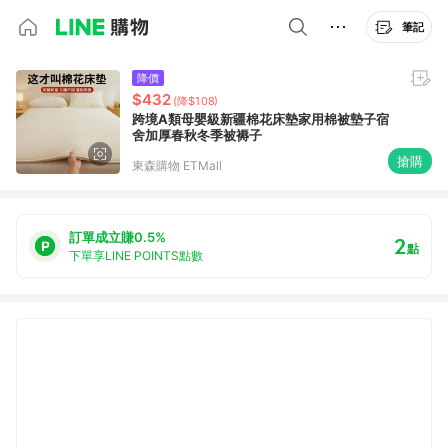
筆記
降價
$432
(降$108)
跨境A類母嬰級新疆棉花床墊家用棉被墊子宿
舍加厚春秋冬季被褥子
搶購
東森購物 ETMall
訂單成立賺0.5%
2
點
下單享LINE POINTS點數