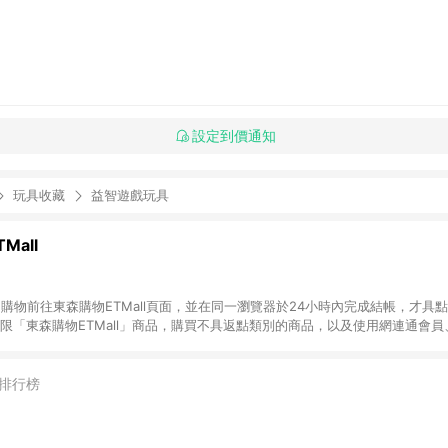
設定到價通知
玩具收藏
益智遊戲玩具
Mall
INE購物前往東森購物ETMall頁面，並在同一瀏覽器於24小時內完成結帳，才具
回饋僅限「東森購物ETMall」商品，購買不具返點類別的商品，以及使用網連通會
皆不在點數回饋範圍內。 3. 如購買以下類別商品，將無法獲得點數回饋：旅
APPLE、愛買、虛擬點數卡、悠遊卡、一卡通、icash愛金卡、環球嚴選、
4. 如取消訂單、退貨、退款或購物中登出東森購物ETMall，將無法獲得點數回饋
排行榜
之最終發票金額計算，實際回饋請依LINE購物通知為主。 6. 訂單如有使用東森購
限於東森幣、樂透金、東森現金券等)，不具點數回饋資格。詳細請依東森購物ET
INE購物設有「單一商品最高回饋點數」機制(特殊活動時開放「回饋無上限」)，