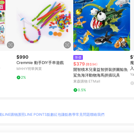
$990
$
降價
Cremmie 動手DIY手串遊戲
魔
$379
(降$94)
入
MHHY明華興業
店
開智積木兒童益智拼裝拼圖鯨魚
8
Y
鯊魚海洋動物海馬拼插玩具
2%
東森購物 ETMall
0.5%
動
LINE購物護照
LINE POINTS點數紅包
賺點教學
常見問題
聯絡我們