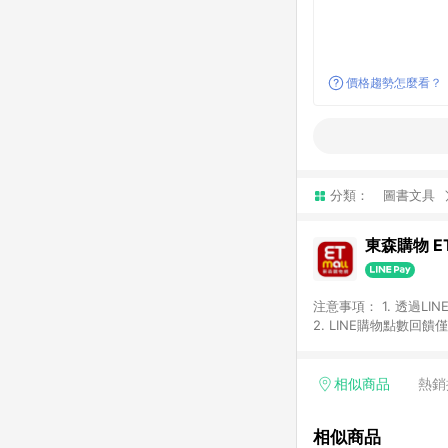
價格趨勢怎麼看？
分類：
圖書文具
東森購物 ET
注意事項： 1. 透過L
2. LINE購物點數
等身份結帳成立之訂單，
券、手錶、精品、珠寶、
「草莓網」全館商品。 
相似商品
熱銷
饋會扣除所有折扣優惠後
內之折扣優惠(包含但不
相似商品
面顯示為準。 7. L