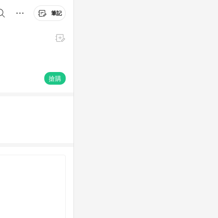
筆記
搶購