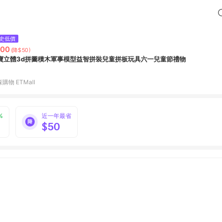
史低價
200
(降$50)
寶立體3d拼圖積木軍事模型益智拼裝兒童拼板玩具六一兒童節禮物
購物 ETMall
%
近一年最省
$50