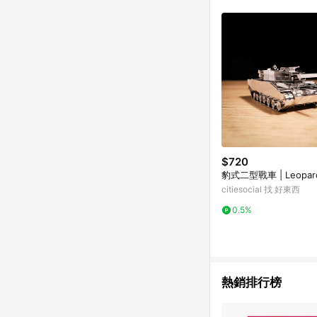
商品不論件數計算，並依
品資料更新會有時間差
準。 9. 若有贈點爭議
贈點回饋。 10. 
紅包頁面規則為準。
$720
豹式二型戰車 | Leopar
citiesocial 找 好東西
0.5%
熱銷排行榜