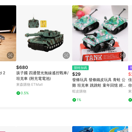
訂單成立時間當下LINE購物所設定的回饋機制為準。 8. LINE購物為購物資
，如顯示之商品規格、顏色、價位、贈品與東森購物ETMall銷售網頁不符，以
，請務必於訂單日期+180天以內至LINE購物客服洽詢；若超過180天(含)以上
部分點數紅包僅限指定商品使用，或不適用於無回饋商品。各點數紅包之適用商品與
$680
限時加碼
d 2
孩子國 四通聲光無線遙控戰車/
$29
$
坦克車 (附充電電池)
發條玩具 發條鐵皮玩具 青蛙 公
佳
東森購物 ETMall
雞 坦克車 跳跳蛙 童年回憶 經典
你
玩具
蝦皮購物
東
0.5%
1%