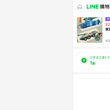
歷
$
寶
東森
訂單成立賺0.5
1
點