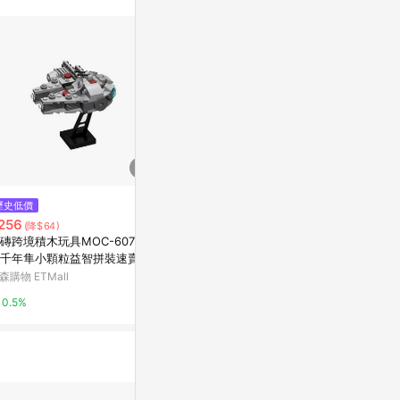
訊整合性平台，商
銷售網頁標示為
進行申訴，恕無法
使用條件請依點數
歷史低價
限時加碼
限時加碼
256
$379
$240
(降$64)
磚跨境積木玩具MOC-6071迷
《翔翼玩具》瑪莉歐戰車 模擬真
【美國媽咪】多美
千年隼小顆粒益智拼裝速賣通
實戰車 瑪琍歐戰車 充電砲 可手
MIUM 03 自
動旋轉 遙控戰車 無線遙控車27-
PE 90 TAN
森購物 ETMall
蝦皮購物
蝦皮購物
1042安全標章合格玩具
0.5%
3.2%
1%