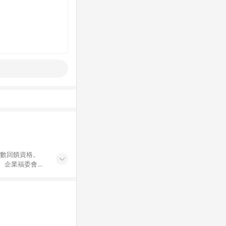
點數回饋資格。
員、企業福委會員
遊/住宿券、餐票
商城、專案商品、
。 5. 點數回
物ETMall站
Mall之結帳頁
以同一訂單中同一