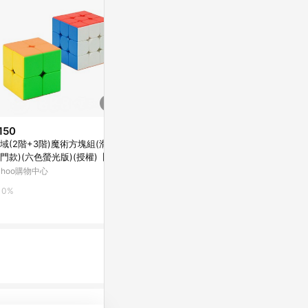
150
限時加碼
歷史低價
域(2階+3階)魔術方塊組(滑順
$199
$711
(降$177)
門款)(六色螢光版)(授權)【88
【花兒朵朵】迪士尼 冰雪奇緣 換
積木佳磚跨境
便利購】
ahoo購物中心
裝貼紙書 換裝遊戲書 150+貼紙
格車賽車小顆粒
著色本 益智遊戲 魔法繪圖板 正
熱賣
蝦皮購物
東森購物 ETMa
0%
版
5.2%
0.5%