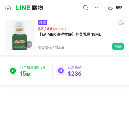
筆記
降價
$3,144
(降$236)
【LA MER 海洋拉娜】舒芙乳霜 15ML
搶購
東森購物 ETMall
訂單成立賺0.5%
近期最省
15
$236
點