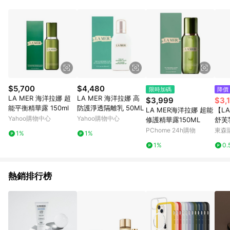
單、退貨、退款或購物中登出東森購物ETMall，將無法獲得點數
回饋。 5. 點數回饋會扣除所有折扣優惠後之最終發票金額計算，
實際回饋請依LINE購物通知為主。 6. 訂單如有使用東森購物
ETMall站內之折扣優惠(包含但不限於東森幣、樂透金、東森現金
券等)，不具點數回饋資格。詳細請依東森購物ETMall之結帳頁面
顯示為準。 7. LINE購物設有「單一商品最高回饋點數」機制(特
殊活動時開放「回饋無上限」)，以同一訂單中同一商品不論件數
計算，並依訂單成立時間當下LINE購物所設定的回饋機制為準。
8. LINE購物為購物資訊整合性平台，商品資料更新會有時間差，
$5,700
$4,480
限時加碼
降價
如顯示之商品規格、顏色、價位、贈品與東森購物ETMall銷售網
LA MER 海洋拉娜 超
LA MER 海洋拉娜 高
$3,999
$3,
頁不符，以銷售網頁標示為準。 9. 若有贈點爭議，請務必於訂單
能平衡精華露 150ml
防護淨透隔離乳 50ML
LA MER海洋拉娜 超能
【L
日期+180天以內至LINE購物客服洽詢；若超過180天(含)以上進
Yahoo購物中心
Yahoo購物中心
修護精華露150ML
舒芙乳
行申訴，恕無法贈點回饋。 10. 部分點數紅包僅限指定商品使
PChome 24h購物
東森購
用，或不適用於無回饋商品。各點數紅包之適用商品與使用條件
1%
1%
請依點數紅包頁面規則為準。
1%
0.
熱銷排行榜