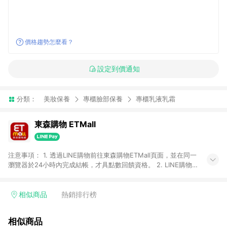
價格趨勢怎麼看？
設定到價通知
分類：
美妝保養
專櫃臉部保養
專櫃乳液乳霜
東森購物 ETMall
注意事項： 1. 透過LINE購物前往東森購物ETMall頁面，並在同一
瀏覽器於24小時內完成結帳，才具點數回饋資格。 2. LINE購物
點數回饋僅限「東森購物ETMall」商品，購買不具返點類別的商
品，以及使用網連通會員、企業福委會員等身份結帳成立之訂
單，皆不在點數回饋範圍內。 3. 如購買以下類別商品，將無法獲
相似商品
熱銷排行榜
得點數回饋：旅遊/住宿券、餐票券、手錶、精品、珠寶、
APPLE、愛買、虛擬點數卡、悠遊卡、一卡通、icash愛金卡、環
相似商品
球嚴選、商城、專案商品、「草莓網」全館商品。 4. 如取消訂