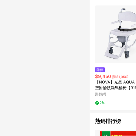
商品不論件數計算，並依
品資料更新會有時間差
準。 9. 若有贈點爭議
贈點回饋。 10. 
紅包頁面規則為準。
降價
$9,450
(降$1,050)
【NOVA】光星 AQU
型附輪洗澡馬桶椅【R1B
HT0000】
樂齡網
2%
熱銷排行榜