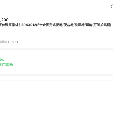
,200
恆伸醫療器材】ER43012鋁合金固定式便椅/便盆椅/洗澡椅/鐵輪(可置於馬桶)
購物 ETMall
5%
OINTS點數