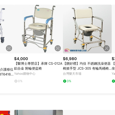
訂單成立時間當下LINE購物所設定的回饋機制為準。 8. LINE購物為購物資
，如顯示之商品規格、顏色、價位、贈品與東森購物ETMall銷售網頁不符，以
，請務必於訂單日期+180天以內至LINE購物客服洽詢；若超過180天(含)以上
部分點數紅包僅限指定商品使用，或不適用於無回饋商品。各點數紅包之適用商品與
$4,000
$6,980
$
【醫博士專營店】承輝 CS-012A
【贈好禮】均佳 不銹鋼洗澡便器
【
鋁合金 附輪便盆椅
椅掀手型 JCS-305 有輪馬桶椅
坐
A 介護移位
扶手可掀馬桶椅 便盆椅 洗澡椅
1
Yahoo購物中心
台灣樂天市場
Y
T6416W
洗澡馬桶椅 可掀扶手馬桶椅 輔具
摺
0%
3%
助
適