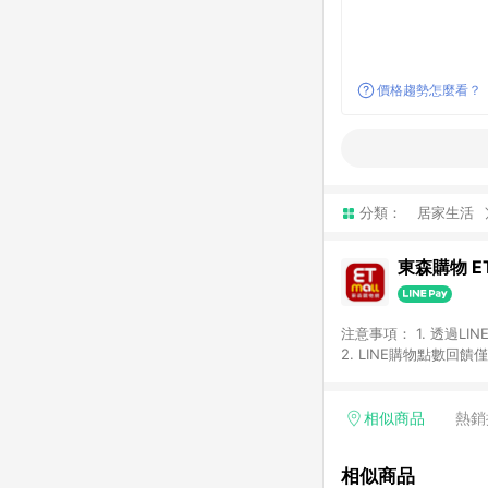
價格趨勢怎麼看？
分類：
居家生活
東森購物 ET
注意事項： 1. 透過L
2. LINE購物點數
等身份結帳成立之訂單，
券、手錶、精品、珠寶、
「草莓網」全館商品。 
相似商品
熱銷
饋會扣除所有折扣優惠後
內之折扣優惠(包含但不
相似商品
面顯示為準。 7. L