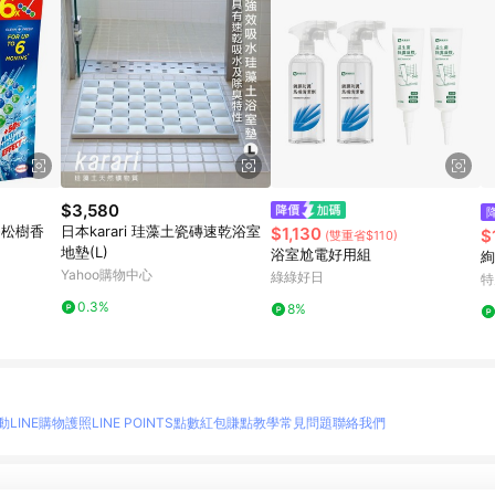
$3,580
-松樹香
日本karari 珪藻土瓷磚速乾浴室
$1,130
$
(雙重省$110)
地墊(L)
浴室尬電好用組
絢
Yahoo購物中心
綠綠好日
特
0.3%
8%
動
LINE購物護照
LINE POINTS點數紅包
賺點教學
常見問題
聯絡我們