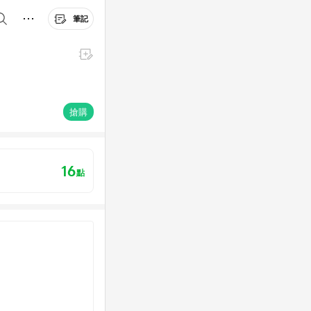
筆記
搶購
16
點