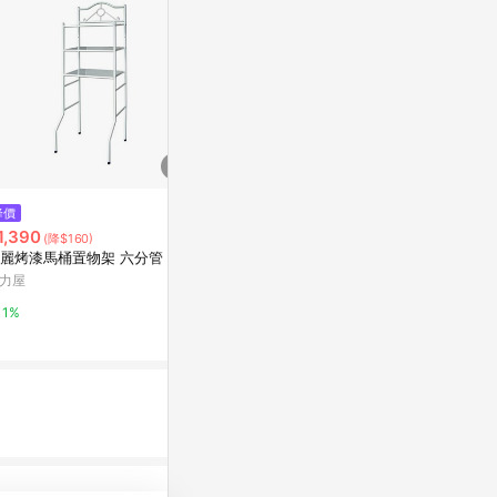
$899
降價
降價
特力屋 雅緻快拆緩降型馬桶蓋
1,390
$379
(降$160)
(降$20)
特力屋
麗烤漆馬桶置物架 六分管
【汽車百貨】
(顏色隨機出貨
力屋
1%
萬家福線上購
1%
1%