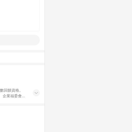
點數回饋資格。
員、企業福委會員
遊/住宿券、餐票
商城、專案商品、
。 5. 點數回
物ETMall站
Mall之結帳頁
以同一訂單中同一