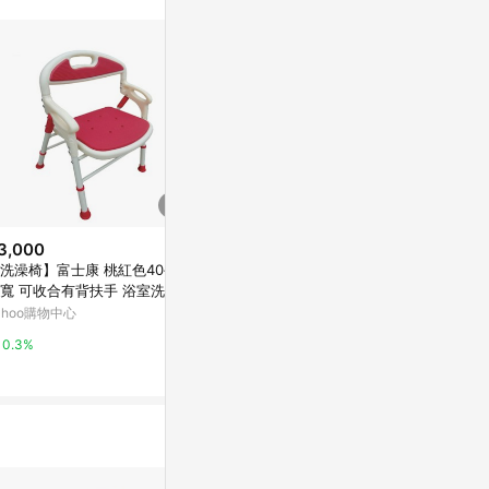
訊整合性平台，商
銷售網頁標示為
進行申訴，恕無法
使用條件請依點數
3,000
降價
降價
洗澡椅】富士康 桃紅色40公分
$3,942
$4,800
(降$438)
(降$
寬 可收合有背扶手 浴室洗澡椅
富士康 鋁附輪收合馬桶椅 (升級
來而康 恆伸 機
68 浴室椅・老人椅・浴椅・可
ahoo購物中心
凹型子母墊/可調高低/EVA背)FZ
-4601 鋁合
疊・加厚坐墊・防滑腳墊・輔
K-4546【杏一】
椅 洗澡椅 便椅
台灣樂天市場
台灣樂天市場
0.3%
椅・安全椅・長照補助・社福
3%
3%
用