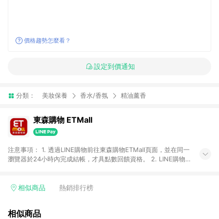
價格趨勢怎麼看？
設定到價通知
分類：
美妝保養
香水/香氛
精油薰香
東森購物 ETMall
注意事項： 1. 透過LINE購物前往東森購物ETMall頁面，並在同一
瀏覽器於24小時內完成結帳，才具點數回饋資格。 2. LINE購物
點數回饋僅限「東森購物ETMall」商品，購買不具返點類別的商
品，以及使用網連通會員、企業福委會員等身份結帳成立之訂
單，皆不在點數回饋範圍內。 3. 如購買以下類別商品，將無法獲
相似商品
熱銷排行榜
得點數回饋：旅遊/住宿券、餐票券、手錶、精品、珠寶、
APPLE、愛買、虛擬點數卡、悠遊卡、一卡通、icash愛金卡、環
相似商品
球嚴選、商城、專案商品、「草莓網」全館商品。 4. 如取消訂