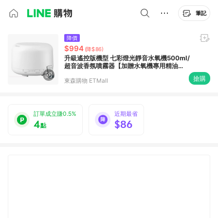
筆記
降價
$994
(降$86)
升級遙控版機型 七彩燈光靜音水氧機500ml/
超音波香氛噴霧器【加贈水氧機專用精油
30ml】適用6-7坪
搶購
東森購物 ETMall
訂單成立賺0.5%
近期最省
4
$86
點