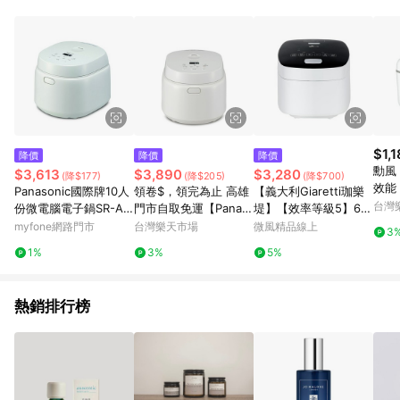
單、退貨、退款或購物中登出東森購物ETMall，將無法獲得點數
回饋。 5. 點數回饋會扣除所有折扣優惠後之最終發票金額計算，
實際回饋請依LINE購物通知為主。 6. 訂單如有使用東森購物
ETMall站內之折扣優惠(包含但不限於東森幣、樂透金、東森現金
券等)，不具點數回饋資格。詳細請依東森購物ETMall之結帳頁面
顯示為準。 7. LINE購物設有「單一商品最高回饋點數」機制(特
殊活動時開放「回饋無上限」)，以同一訂單中同一商品不論件數
計算，並依訂單成立時間當下LINE購物所設定的回饋機制為準。
8. LINE購物為購物資訊整合性平台，商品資料更新會有時間差，
$1,
降價
降價
降價
如顯示之商品規格、顏色、價位、贈品與東森購物ETMall銷售網
勳風 S
$3,613
$3,890
$3,280
(降$177)
(降$205)
(降$700)
頁不符，以銷售網頁標示為準。 9. 若有贈點爭議，請務必於訂單
效能
Panasonic國際牌10人
領卷$，領完為止 高雄
【義大利Giaretti珈樂
日期+180天以內至LINE購物客服洽詢；若超過180天(含)以上進
子鍋 
台灣
份微電腦電子鍋SR-A11
門市自取免運【Panas
堤】【效率等級5】6人
行申訴，恕無法贈點回饋。 10. 部分點數紅包僅限指定商品使
8D(無安裝 純配送至一
onic】十人份微電腦電
份不銹鋼舒肥電子鍋(G
myfone網路門市
台灣樂天市場
微風精品線上
用，或不適用於無回饋商品。各點數紅包之適用商品與使用條件
3
樓)
子鍋 (SR-A118D)
T-SRC16)
請依點數紅包頁面規則為準。
1%
3%
5%
熱銷排行榜