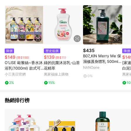
單、退貨、退款或購物中登出東森購物ETMall，將無法獲得點數
回饋。 5. 點數回饋會扣除所有折扣優惠後之最終發票金額計算，
實際回饋請依LINE購物通知為主。 6. 訂單如有使用東森購物
ETMall站內之折扣優惠(包含但不限於東森幣、樂透金、東森現金
券等)，不具點數回饋資格。詳細請依東森購物ETMall之結帳頁面
顯示為準。 7. LINE購物設有「單一商品最高回饋點數」機制(特
殊活動時開放「回饋無上限」)，以同一訂單中同一商品不論件數
計算，並依訂單成立時間當下LINE購物所設定的回饋機制為準。
8. LINE購物為購物資訊整合性平台，商品資料更新會有時間差，
$435
降價
歷史低價
降價
如顯示之商品規格、顏色、價位、贈品與東森購物ETMall銷售網
B07_KIN Merry Me 保
$149
$139
$14
(降$150)
(降$11)
頁不符，以銷售網頁標示為準。 9. 若有贈點爭議，請務必於訂單
濕修護身體乳 500ml
O'LISE 歐黎絲~香水沐
綠的抗菌沐浴乳-山茶
[家速
日期+180天以內至LINE購物客服洽詢；若超過180天(含)以上進
【35590】(+1給2罐)
NANOone
浴乳(1000ml) 款式可
花精萃
白泥
行申訴，恕無法贈點回饋。 10. 部分點數紅包僅限指定商品使
(送24K沐浴乳X1))
選
香
小三美日官網
萬家福線上購物
萬家
用，或不適用於無回饋商品。各點數紅包之適用商品與使用條件
0%
請依點數紅包頁面規則為準。
2%
15%
1
熱銷排行榜