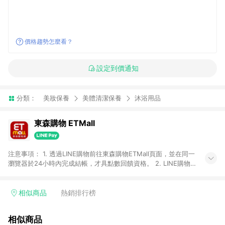
價格趨勢怎麼看？
設定到價通知
分類：
美妝保養
美體清潔保養
沐浴用品
東森購物 ETMall
注意事項： 1. 透過LINE購物前往東森購物ETMall頁面，並在同一
瀏覽器於24小時內完成結帳，才具點數回饋資格。 2. LINE購物
點數回饋僅限「東森購物ETMall」商品，購買不具返點類別的商
品，以及使用網連通會員、企業福委會員等身份結帳成立之訂
單，皆不在點數回饋範圍內。 3. 如購買以下類別商品，將無法獲
相似商品
熱銷排行榜
得點數回饋：旅遊/住宿券、餐票券、手錶、精品、珠寶、
APPLE、愛買、虛擬點數卡、悠遊卡、一卡通、icash愛金卡、環
相似商品
球嚴選、商城、專案商品、「草莓網」全館商品。 4. 如取消訂