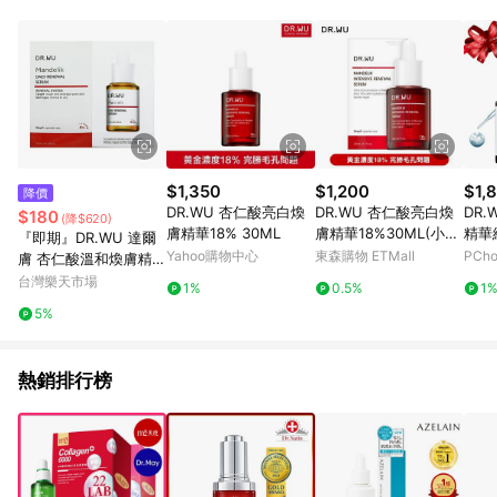
單、退貨、退款或購物中登出東森購物ETMall，將無法獲得點數
回饋。 5. 點數回饋會扣除所有折扣優惠後之最終發票金額計算，
實際回饋請依LINE購物通知為主。 6. 訂單如有使用東森購物
ETMall站內之折扣優惠(包含但不限於東森幣、樂透金、東森現金
券等)，不具點數回饋資格。詳細請依東森購物ETMall之結帳頁面
顯示為準。 7. LINE購物設有「單一商品最高回饋點數」機制(特
殊活動時開放「回饋無上限」)，以同一訂單中同一商品不論件數
計算，並依訂單成立時間當下LINE購物所設定的回饋機制為準。
8. LINE購物為購物資訊整合性平台，商品資料更新會有時間差，
$1,350
$1,200
$1,
降價
如顯示之商品規格、顏色、價位、贈品與東森購物ETMall銷售網
DR.WU 杏仁酸亮白煥
DR.WU 杏仁酸亮白煥
DR
$180
(降$620)
頁不符，以銷售網頁標示為準。 9. 若有贈點爭議，請務必於訂單
膚精華18% 30ML
膚精華18%30ML(小紅
精華
『即期』DR.WU 達爾
日期+180天以內至LINE購物客服洽詢；若超過180天(含)以上進
瓶)
液)
Yahoo購物中心
東森購物 ETMall
PCh
膚 杏仁酸溫和煥膚精華
行申訴，恕無法贈點回饋。 10. 部分點數紅包僅限指定商品使
6% (15ml)【優．日
台灣樂天市場
用，或不適用於無回饋商品。各點數紅包之適用商品與使用條件
1%
0.5%
1
常】
請依點數紅包頁面規則為準。
5%
熱銷排行榜