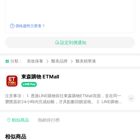
價格趨勢怎麼看？
設定到價通知
分類：
美妝保養
醫美品牌
醫美精華液
東森購物 ETMall
注意事項： 1. 透過LINE購物前往東森購物ETMall頁面，並在同一
瀏覽器於24小時內完成結帳，才具點數回饋資格。 2. LINE購物
點數回饋僅限「東森購物ETMall」商品，購買不具返點類別的商
品，以及使用網連通會員、企業福委會員等身份結帳成立之訂
單，皆不在點數回饋範圍內。 3. 如購買以下類別商品，將無法獲
相似商品
熱銷排行榜
得點數回饋：旅遊/住宿券、餐票券、手錶、精品、珠寶、
APPLE、愛買、虛擬點數卡、悠遊卡、一卡通、icash愛金卡、環
相似商品
球嚴選、商城、專案商品、「草莓網」全館商品。 4. 如取消訂