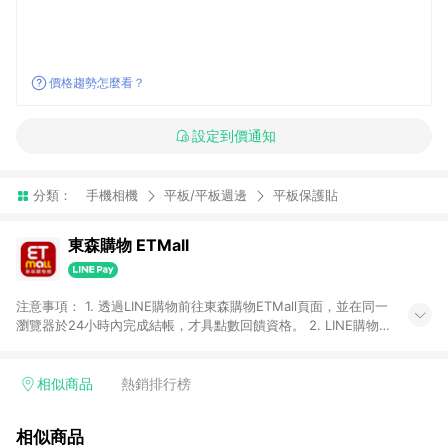
價格趨勢怎麼看？
設定到價通知
分類：
手機相機
平板/平板週邊
平板保護貼
東森購物 ETMall
注意事項： 1. 透過LINE購物前往東森購物ETMall頁面，並在同一
瀏覽器於24小時內完成結帳，才具點數回饋資格。 2. LINE購物
點數回饋僅限「東森購物ETMall」商品，購買不具返點類別的商
品，以及使用網連通會員、企業福委會員等身份結帳成立之訂
單，皆不在點數回饋範圍內。 3. 如購買以下類別商品，將無法獲
相似商品
熱銷排行榜
得點數回饋：旅遊/住宿券、餐票券、手錶、精品、珠寶、
APPLE、愛買、虛擬點數卡、悠遊卡、一卡通、icash愛金卡、環
相似商品
球嚴選、商城、專案商品、「草莓網」全館商品。 4. 如取消訂