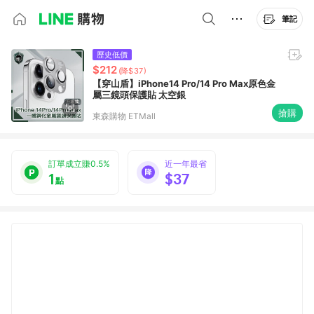
筆記
歷史低價
$212
(降$37)
【穿山盾】iPhone14 Pro/14 Pro Max原色金
屬三鏡頭保護貼 太空銀
搶購
東森購物 ETMall
訂單成立賺0.5%
近一年最省
1
$37
點