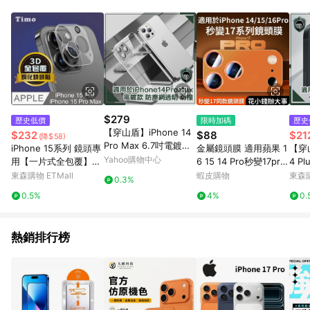
單、退貨、退款或購物中登出東森購物ETMall，將無法獲得點數
回饋。 5. 點數回饋會扣除所有折扣優惠後之最終發票金額計算，
實際回饋請依LINE購物通知為主。 6. 訂單如有使用東森購物
ETMall站內之折扣優惠(包含但不限於東森幣、樂透金、東森現金
券等)，不具點數回饋資格。詳細請依東森購物ETMall之結帳頁面
顯示為準。 7. LINE購物設有「單一商品最高回饋點數」機制(特
殊活動時開放「回饋無上限」)，以同一訂單中同一商品不論件數
計算，並依訂單成立時間當下LINE購物所設定的回饋機制為準。
8. LINE購物為購物資訊整合性平台，商品資料更新會有時間差，
$279
歷史低價
限時加碼
歷史
如顯示之商品規格、顏色、價位、贈品與東森購物ETMall銷售網
【穿山盾】iPhone 14
$232
$88
$21
(降$58)
頁不符，以銷售網頁標示為準。 9. 若有贈點爭議，請務必於訂單
Pro Max 6.7吋電鍍款
iPhone 15系列 鏡頭專
金屬鏡頭膜 適用蘋果 1
【穿山
日期+180天以內至LINE購物客服洽詢；若超過180天(含)以上進
防塵網透明防撞保護殼
Yahoo購物中心
用【一片式全包覆】3D
6 15 14 Pro秒變17pro
4 P
行申訴，恕無法贈點回饋。 10. 部分點數紅包僅限指定商品使
立體透明 高硬度抗刮保
max 鏡頭膜一體 iphon
保護
東森購物 ETMall
蝦皮購物
東森購
用，或不適用於無回饋商品。各點數紅包之適用商品與使用條件
0.3%
護貼
e16改17 蘋果攝像頭保
請依點數紅包頁面規則為準。
0.5%
4%
0.
護貼
熱銷排行榜