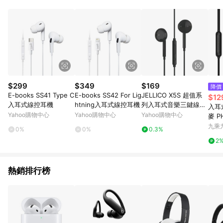
單、退貨、退款或購物中登出東森購物ETMall，將無法獲得點數
回饋。 5. 點數回饋會扣除所有折扣優惠後之最終發票金額計算，
實際回饋請依LINE購物通知為主。 6. 訂單如有使用東森購物
ETMall站內之折扣優惠(包含但不限於東森幣、樂透金、東森現金
券等)，不具點數回饋資格。詳細請依東森購物ETMall之結帳頁面
顯示為準。 7. LINE購物設有「單一商品最高回饋點數」機制(特
殊活動時開放「回饋無上限」)，以同一訂單中同一商品不論件數
計算，並依訂單成立時間當下LINE購物所設定的回饋機制為準。
8. LINE購物為購物資訊整合性平台，商品資料更新會有時間差，
$299
$349
$169
降價
如顯示之商品規格、顏色、價位、贈品與東森購物ETMall銷售網
E-books SS41 Type C
E-books SS42 For Lig
JELLICO X5S 超值系
$12
頁不符，以銷售網頁標示為準。 9. 若有贈點爭議，請務必於訂單
入耳式線控耳機
htning入耳式線控耳機
列入耳式音樂三鍵線控
入耳
日期+180天以內至LINE購物客服洽詢；若超過180天(含)以上進
耳機/JEE-X5S
Yahoo購物中心
Yahoo購物中心
Yahoo購物中心
麥 P
行申訴，恕無法贈點回饋。 10. 部分點數紅包僅限指定商品使
九乘
用，或不適用於無回饋商品。各點數紅包之適用商品與使用條件
0%
0%
0.3%
請依點數紅包頁面規則為準。
2
熱銷排行榜