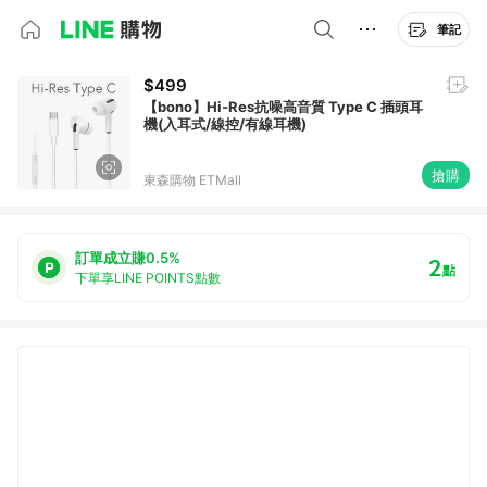
筆記
$499
【bono】Hi-Res抗噪高音質 Type C 插頭耳
機(入耳式/線控/有線耳機)
搶購
東森購物 ETMall
訂單成立賺0.5%
2
點
下單享LINE POINTS點數