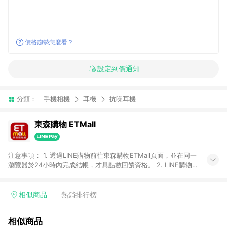
價格趨勢怎麼看？
設定到價通知
分類：
手機相機
耳機
抗噪耳機
東森購物 ETMall
注意事項： 1. 透過LINE購物前往東森購物ETMall頁面，並在同一
瀏覽器於24小時內完成結帳，才具點數回饋資格。 2. LINE購物
點數回饋僅限「東森購物ETMall」商品，購買不具返點類別的商
品，以及使用網連通會員、企業福委會員等身份結帳成立之訂
單，皆不在點數回饋範圍內。 3. 如購買以下類別商品，將無法獲
相似商品
熱銷排行榜
得點數回饋：旅遊/住宿券、餐票券、手錶、精品、珠寶、
APPLE、愛買、虛擬點數卡、悠遊卡、一卡通、icash愛金卡、環
相似商品
球嚴選、商城、專案商品、「草莓網」全館商品。 4. 如取消訂