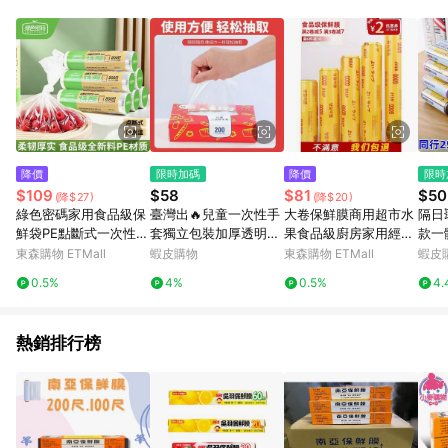
單、退貨、退款或購物中登出東森購物ETMall，將無法獲得點數
回饋。 5. 點數回饋會扣除所有折扣優惠後之最終發票金額計算，
實際回饋請依LINE購物通知為主。 6. 訂單如有使用東森購物
ETMall站內之折扣優惠(包含但不限於東森幣、樂透金、東森現金
券等)，不具點數回饋資格。詳細請依東森購物ETMall之結帳頁面
顯示為準。 7. LINE購物設有「單一商品最高回饋點數」機制(特
殊活動時開放「回饋無上限」)，以同一訂單中同一商品不論件數
計算，並依訂單成立時間當下LINE購物所設定的回饋機制為準。
8. LINE購物為購物資訊整合性平台，商品資料更新會有時間差，
降價
限時加碼
降價
限時
如顯示之商品規格、顏色、價位、贈品與東森購物ETMall銷售網
$109
$58
$81
$50
(降$27)
(降$20)
頁不符，以銷售網頁標示為準。 9. 若有贈點爭議，請務必於訂單
綠色密碼家用食品級保
臺灣出🔥兒童一次性手
大卷保鮮膜商用超市水
隔日
日期+180天以內至LINE購物客服洽詢；若超過180天(含)以上進
鮮袋PE點斷式一次性冰
套獨立包裝加厚透明塑
果食品級廚房家用經濟
款一
行申訴，恕無法贈點回饋。 10. 部分點數紅包僅限指定商品使
箱加厚蔬菜食物保鮮膜
料餐飲寶寶學生幼兒園
裝冷藏蔬菜美容院專用
滿礦
東森購物 ETMall
蝦皮購物
東森購物 ETMall
蝦皮
用，或不適用於無回饋商品。各點數紅包之適用商品與使用條件
防護隔離
超靠
請依點數紅包頁面規則為準。
0.5%
4%
0.5%
4.
熱銷排行榜