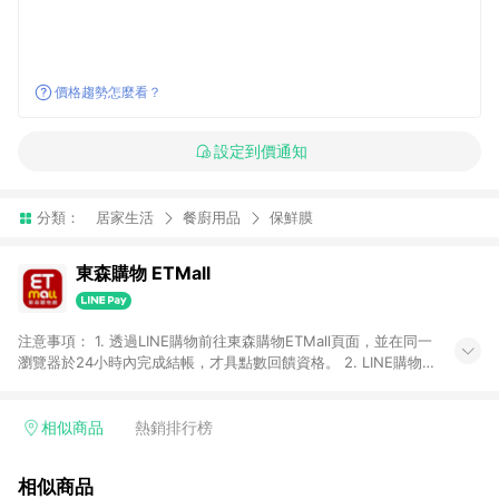
價格趨勢怎麼看？
設定到價通知
分類：
居家生活
餐廚用品
保鮮膜
東森購物 ETMall
注意事項： 1. 透過LINE購物前往東森購物ETMall頁面，並在同一
瀏覽器於24小時內完成結帳，才具點數回饋資格。 2. LINE購物
點數回饋僅限「東森購物ETMall」商品，購買不具返點類別的商
品，以及使用網連通會員、企業福委會員等身份結帳成立之訂
單，皆不在點數回饋範圍內。 3. 如購買以下類別商品，將無法獲
相似商品
熱銷排行榜
得點數回饋：旅遊/住宿券、餐票券、手錶、精品、珠寶、
APPLE、愛買、虛擬點數卡、悠遊卡、一卡通、icash愛金卡、環
相似商品
球嚴選、商城、專案商品、「草莓網」全館商品。 4. 如取消訂