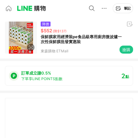
筆記
降價
$552
(降$137)
保鮮膜家用經濟裝pe食品級專用廚房微波爐一
次性保鮮膜批發實惠裝
搶購
東森購物 ETMall
訂單成立賺0.5%
2
點
下單享LINE POINTS點數