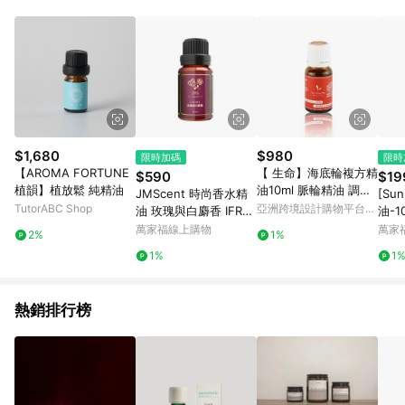
單、退貨、退款或購物中登出東森購物ETMall，將無法獲得點數
回饋。 5. 點數回饋會扣除所有折扣優惠後之最終發票金額計算，
實際回饋請依LINE購物通知為主。 6. 訂單如有使用東森購物
ETMall站內之折扣優惠(包含但不限於東森幣、樂透金、東森現金
券等)，不具點數回饋資格。詳細請依東森購物ETMall之結帳頁面
顯示為準。 7. LINE購物設有「單一商品最高回饋點數」機制(特
殊活動時開放「回饋無上限」)，以同一訂單中同一商品不論件數
計算，並依訂單成立時間當下LINE購物所設定的回饋機制為準。
8. LINE購物為購物資訊整合性平台，商品資料更新會有時間差，
$1,680
$980
限時加碼
限時
如顯示之商品規格、顏色、價位、贈品與東森購物ETMall銷售網
【AROMA FORTUNE
【 生命】海底輪複方精
$590
$19
頁不符，以銷售網頁標示為準。 9. 若有贈點爭議，請務必於訂單
植韻】植放鬆 純精油
油10ml 脈輪精油 調和
JMScent 時尚香水精
[Su
日期+180天以內至LINE購物客服洽詢；若超過180天(含)以上進
精油
TutorABC Shop
亞洲跨境設計購物平台
油 玫瑰與白麝香 IFRA
油-1
行申訴，恕無法贈點回饋。 10. 部分點數紅包僅限指定商品使
Pinkoi
認證 香薰/擴香專用 (1
澳洲
萬家福線上購物
萬家
用，或不適用於無回饋商品。各點數紅包之適用商品與使用條件
2%
1%
0ml)
請依點數紅包頁面規則為準。
1%
1
熱銷排行榜