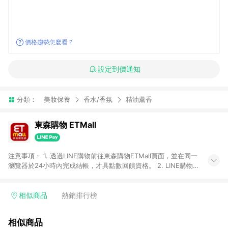
價格趨勢怎麼看？
設定到價通知
分類：
美妝保養
香水/香氛
精油薰香
東森購物 ETMall
注意事項： 1. 透過LINE購物前往東森購物ETMall頁面，並在同一
瀏覽器於24小時內完成結帳，才具點數回饋資格。 2. LINE購物
點數回饋僅限「東森購物ETMall」商品，購買不具返點類別的商
品，以及使用網連通會員、企業福委會員等身份結帳成立之訂
單，皆不在點數回饋範圍內。 3. 如購買以下類別商品，將無法獲
相似商品
熱銷排行榜
得點數回饋：旅遊/住宿券、餐票券、手錶、精品、珠寶、
APPLE、愛買、虛擬點數卡、悠遊卡、一卡通、icash愛金卡、環
相似商品
球嚴選、商城、專案商品、「草莓網」全館商品。 4. 如取消訂