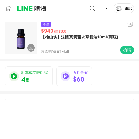
筆記
降價
$940
(降$60)
【檜山坊】法國真實薰衣草精油10ml(滴瓶)
搶購
東森購物 ETMall
訂單成立賺0.5%
近期最省
4
$60
點