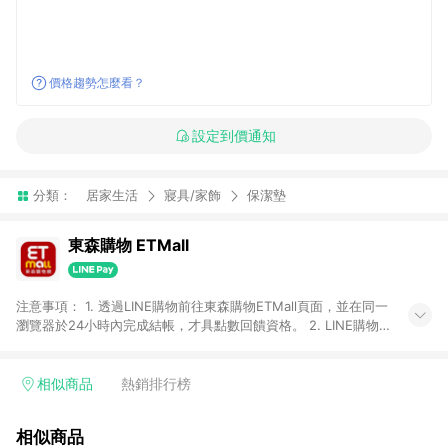
價格趨勢怎麼看？
設定到價通知
分類：
居家生活
寢具/家飾
保潔墊
東森購物 ETMall
注意事項： 1. 透過LINE購物前往東森購物ETMall頁面，並在同一
瀏覽器於24小時內完成結帳，才具點數回饋資格。 2. LINE購物
點數回饋僅限「東森購物ETMall」商品，購買不具返點類別的商
品，以及使用網連通會員、企業福委會員等身份結帳成立之訂
單，皆不在點數回饋範圍內。 3. 如購買以下類別商品，將無法獲
相似商品
熱銷排行榜
得點數回饋：旅遊/住宿券、餐票券、手錶、精品、珠寶、
APPLE、愛買、虛擬點數卡、悠遊卡、一卡通、icash愛金卡、環
相似商品
球嚴選、商城、專案商品、「草莓網」全館商品。 4. 如取消訂