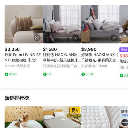
單、退貨、退款或購物中登出東森購物ETMall，將無法獲得點數
回饋。 5. 點數回饋會扣除所有折扣優惠後之最終發票金額計算，
實際回饋請依LINE購物通知為主。 6. 訂單如有使用東森購物
ETMall站內之折扣優惠(包含但不限於東森幣、樂透金、東森現金
券等)，不具點數回饋資格。詳細請依東森購物ETMall之結帳頁面
顯示為準。 7. LINE購物設有「單一商品最高回饋點數」機制(特
殊活動時開放「回饋無上限」)，以同一訂單中同一商品不論件數
計算，並依訂單成立時間當下LINE購物所設定的回饋機制為準。
8. LINE購物為購物資訊整合性平台，商品資料更新會有時間差，
$3,350
$1,580
$3,980
降價
如顯示之商品規格、顏色、價位、贈品與東森購物ETMall銷售網
丹麥 Ferm LIVING SE
好關係 HAOKUANXI |
好關係 HAOKUANXI｜
$98
頁不符，以銷售網頁標示為準。 9. 若有贈點爭議，請務必於訂單
NTI 條紋抱枕 米/沙
草莓牛奶-新天絲棉床
千禧粉光-萊賽爾天絲
熊暖
日期+180天以內至LINE購物客服洽詢；若超過180天(含)以上進
邊口袋床包枕套組
床包被套枕套組-標準
Marais 瑪黑家居
亞洲跨境設計購物平台
東森購物 ETMall
翔仔
行申訴，恕無法贈點回饋。 10. 部分點數紅包僅限指定商品使
雙人
Pinkoi
用，或不適用於無回饋商品。各點數紅包之適用商品與使用條件
0.5%
1%
0.5%
5
請依點數紅包頁面規則為準。
熱銷排行榜