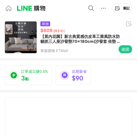
筆記
降價
$609
(降$90)
【莫內花園】新古典質感仿皮革工業風防水防
貓抓三人座沙發墊70x180cm(沙發套 坐墊 保
潔墊)
搶購
東森購物 ETMall
訂單成立賺0.5%
近期最省
3
$90
點