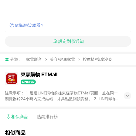
價格趨勢怎麼看？
設定到價通知
分類：
家電影音
美容/健康家電
按摩椅/按摩沙發
東森購物 ETMall
注意事項： 1. 透過LINE購物前往東森購物ETMall頁面，並在同一
瀏覽器於24小時內完成結帳，才具點數回饋資格。 2. LINE購物
點數回饋僅限「東森購物ETMall」商品，購買不具返點類別的商
品，以及使用網連通會員、企業福委會員等身份結帳成立之訂
單，皆不在點數回饋範圍內。 3. 如購買以下類別商品，將無法獲
相似商品
熱銷排行榜
得點數回饋：旅遊/住宿券、餐票券、手錶、精品、珠寶、
APPLE、愛買、虛擬點數卡、悠遊卡、一卡通、icash愛金卡、環
相似商品
球嚴選、商城、專案商品、「草莓網」全館商品。 4. 如取消訂