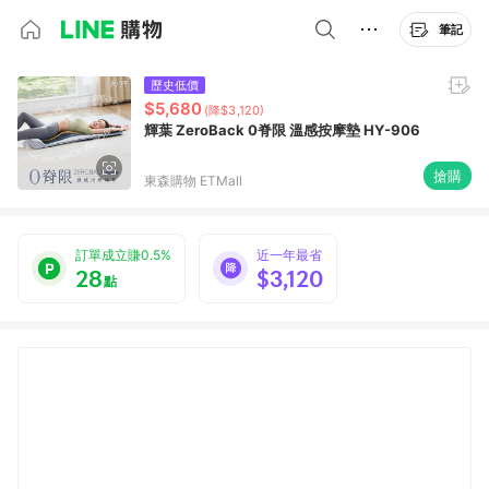
筆記
歷史低價
$5,680
(降$3,120)
輝葉 ZeroBack 0脊限 溫感按摩墊 HY-906
搶購
東森購物 ETMall
訂單成立賺0.5%
近一年最省
28
$3,120
點