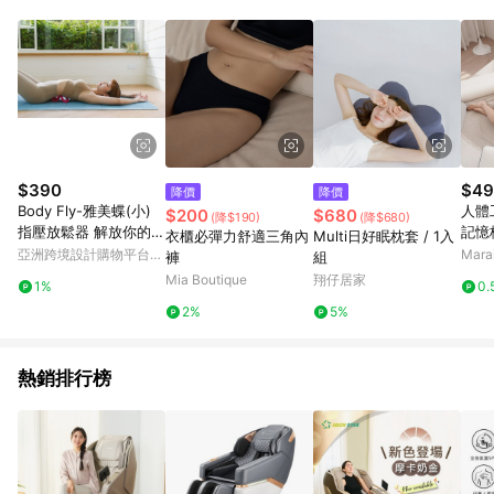
單、退貨、退款或購物中登出東森購物ETMall，將無法獲得點數
回饋。 5. 點數回饋會扣除所有折扣優惠後之最終發票金額計算，
實際回饋請依LINE購物通知為主。 6. 訂單如有使用東森購物
ETMall站內之折扣優惠(包含但不限於東森幣、樂透金、東森現金
券等)，不具點數回饋資格。詳細請依東森購物ETMall之結帳頁面
顯示為準。 7. LINE購物設有「單一商品最高回饋點數」機制(特
殊活動時開放「回饋無上限」)，以同一訂單中同一商品不論件數
計算，並依訂單成立時間當下LINE購物所設定的回饋機制為準。
8. LINE購物為購物資訊整合性平台，商品資料更新會有時間差，
$390
$49
降價
降價
如顯示之商品規格、顏色、價位、贈品與東森購物ETMall銷售網
Body Fly-雅美蝶(小)
人體
$200
$680
(降$190)
(降$680)
頁不符，以銷售網頁標示為準。 9. 若有贈點爭議，請務必於訂單
指壓放鬆器 解放你的
記憶
衣櫃必彈力舒適三角內
Multi日好眠枕套 / 1入
日期+180天以內至LINE購物客服洽詢；若超過180天(含)以上進
肩、頸、腰、背、臀。
濕排
亞洲跨境設計購物平台
Mar
褲
組
行申訴，恕無法贈點回饋。 10. 部分點數紅包僅限指定商品使
記憶
Pinkoi
Mia Boutique
翔仔居家
用，或不適用於無回饋商品。各點數紅包之適用商品與使用條件
1%
0.
請依點數紅包頁面規則為準。
2%
5%
熱銷排行榜