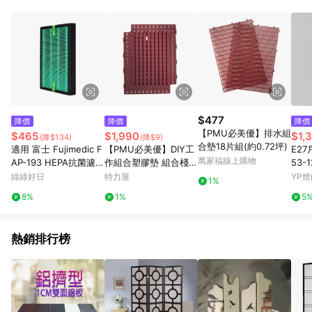
單、退貨、退款或購物中登出東森購物ETMall，將無法獲得點數
回饋。 5. 點數回饋會扣除所有折扣優惠後之最終發票金額計算，
實際回饋請依LINE購物通知為主。 6. 訂單如有使用東森購物
ETMall站內之折扣優惠(包含但不限於東森幣、樂透金、東森現金
券等)，不具點數回饋資格。詳細請依東森購物ETMall之結帳頁面
顯示為準。 7. LINE購物設有「單一商品最高回饋點數」機制(特
殊活動時開放「回饋無上限」)，以同一訂單中同一商品不論件數
計算，並依訂單成立時間當下LINE購物所設定的回饋機制為準。
8. LINE購物為購物資訊整合性平台，商品資料更新會有時間差，
$477
降價
降價
降價
如顯示之商品規格、顏色、價位、贈品與東森購物ETMall銷售網
【PMU必美優】排水組
$465
$1,990
$1,
(降$134)
(降$9)
頁不符，以銷售網頁標示為準。 9. 若有贈點爭議，請務必於訂單
合墊18片組(約0.72坪)
適用 富士 Fujimedic F
【PMU必美優】DIY工
E27
日期+180天以內至LINE購物客服洽詢；若超過180天(含)以上進
萬家福線上購物
AP-193 HEPA抗菌濾芯
作組合塑膠墊 組合棧板
53-1
行申訴，恕無法贈點回饋。 10. 部分點數紅包僅限指定商品使
綠綠好日
18片(1.5坪) 紅色 (免費
綠綠好日
特力屋
YP燈
用，或不適用於無回饋商品。各點數紅包之適用商品與使用條件
1%
運送至1樓)
請依點數紅包頁面規則為準。
8%
1%
5
熱銷排行榜