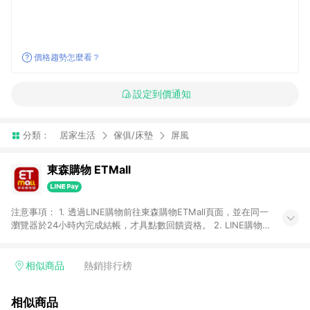
價格趨勢怎麼看？
設定到價通知
分類：
居家生活
傢俱/床墊
屏風
東森購物 ETMall
注意事項： 1. 透過LINE購物前往東森購物ETMall頁面，並在同一
瀏覽器於24小時內完成結帳，才具點數回饋資格。 2. LINE購物
點數回饋僅限「東森購物ETMall」商品，購買不具返點類別的商
品，以及使用網連通會員、企業福委會員等身份結帳成立之訂
單，皆不在點數回饋範圍內。 3. 如購買以下類別商品，將無法獲
相似商品
熱銷排行榜
得點數回饋：旅遊/住宿券、餐票券、手錶、精品、珠寶、
APPLE、愛買、虛擬點數卡、悠遊卡、一卡通、icash愛金卡、環
相似商品
球嚴選、商城、專案商品、「草莓網」全館商品。 4. 如取消訂