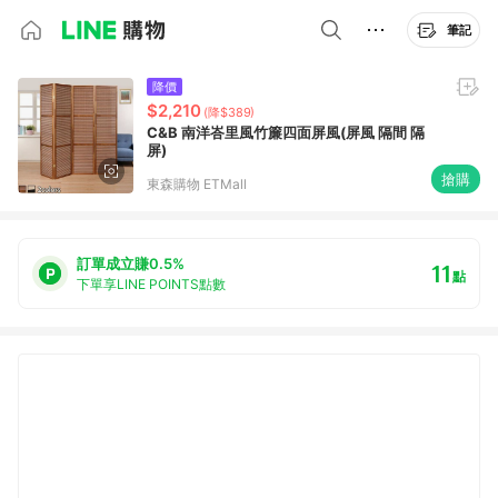
筆記
降價
$2,210
(降$389)
C&B 南洋峇里風竹簾四面屏風(屏風 隔間 隔
屏)
搶購
東森購物 ETMall
訂單成立賺0.5%
11
點
下單享LINE POINTS點數