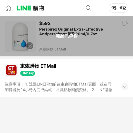
筆記
$592
Perspirex Original Extra-Effective
Antiperspirant 滾珠20ml/0.7oz
商品已停售
東森購物 ETMall
東森購物 ETMall
注意事項： 1. 透過LINE購物前往東森購物ETMall頁面，並在同一
瀏覽器於24小時內完成結帳，才具點數回饋資格。 2. LINE購物
點數回饋僅限「東森購物ETMall」商品，購買不具返點類別的商
品，以及使用網連通會員、企業福委會員等身份結帳成立之訂
單，皆不在點數回饋範圍內。 3. 如購買以下類別商品，將無法獲
得點數回饋：旅遊/住宿券、餐票券、手錶、精品、珠寶、
APPLE、愛買、虛擬點數卡、悠遊卡、一卡通、icash愛金卡、環
球嚴選、商城、專案商品、「草莓網」全館商品。 4. 如取消訂
單、退貨、退款或購物中登出東森購物ETMall，將無法獲得點數