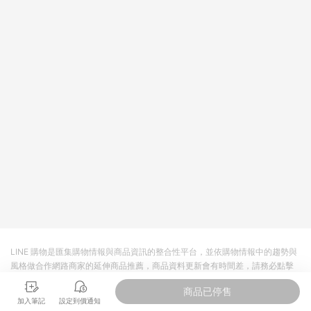
回饋。 5. 點數回饋會扣除所有折扣優惠後之最終發票金額計算，
實際回饋請依LINE購物通知為主。 6. 訂單如有使用東森購物
ETMall站內之折扣優惠(包含但不限於東森幣、樂透金、東森現金
券等)，不具點數回饋資格。詳細請依東森購物ETMall之結帳頁面
顯示為準。 7. LINE購物設有「單一商品最高回饋點數」機制(特
殊活動時開放「回饋無上限」)，以同一訂單中同一商品不論件數
計算，並依訂單成立時間當下LINE購物所設定的回饋機制為準。
8. LINE購物為購物資訊整合性平台，商品資料更新會有時間差，
如顯示之商品規格、顏色、價位、贈品與東森購物ETMall銷售網
頁不符，以銷售網頁標示為準。 9. 若有贈點爭議，請務必於訂單
日期+180天以內至LINE購物客服洽詢；若超過180天(含)以上進
行申訴，恕無法贈點回饋。 10. 部分點數紅包僅限指定商品使
用，或不適用於無回饋商品。各點數紅包之適用商品與使用條件
請依點數紅包頁面規則為準。
LINE 購物是匯集購物情報與商品資訊的整合性平台，並依購物情報中的趨勢與
風格做合作網路商家的延伸商品推薦，商品資料更新會有時間差，請務必點擊
商品至各合作網路商家，確認現售價與購物條件，一切資訊以合作廠商網頁為
商品已停售
準。
加入筆記
設定到價通知