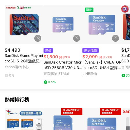
單、退貨、退款或購物中登出東森購物ETMall，將無法獲得點數
回饋。 5. 點數回饋會扣除所有折扣優惠後之最終發票金額計算，
實際回饋請依LINE購物通知為主。 6. 訂單如有使用東森購物
ETMall站內之折扣優惠(包含但不限於東森幣、樂透金、東森現金
券等)，不具點數回饋資格。詳細請依東森購物ETMall之結帳頁面
顯示為準。 7. LINE購物設有「單一商品最高回饋點數」機制(特
殊活動時開放「回饋無上限」)，以同一訂單中同一商品不論件數
計算，並依訂單成立時間當下LINE購物所設定的回饋機制為準。
8. LINE購物為購物資訊整合性平台，商品資料更新會有時間差，
$4,490
$1,
降價
歷史低價
如顯示之商品規格、顏色、價位、贈品與東森購物ETMall銷售網
SanDisk GamePlay mi
SanD
$1,800
$2,999
(降$96)
(降$500)
頁不符，以銷售網頁標示為準。 9. 若有贈點爭議，請務必於訂單
croSD 512GB遊戲記憶
6GB 
SanDisk Creator Micr
【SanDisk】CREATOR
日期+180天以內至LINE購物客服洽詢；若超過180天(含)以上進
卡【愛買】
90MB
Yahoo購物中心
台灣
oSD 256GB V30 U3
microSD UHS-I 記憶
行申訴，恕無法贈點回饋。 10. 部分點數紅包僅限指定商品使
3 
A2記憶卡 (含轉接卡)
卡 512GB
東森購物 ETMall
LINE禮物
用，或不適用於無回饋商品。各點數紅包之適用商品與使用條件
0%
3
6%
(公司貨)
請依點數紅包頁面規則為準。
0.5%
熱銷排行榜