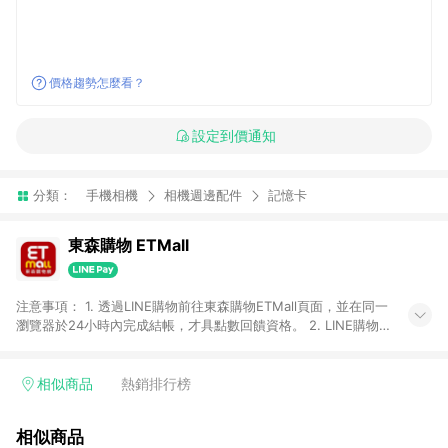
價格趨勢怎麼看？
設定到價通知
分類：
手機相機
相機週邊配件
記憶卡
東森購物 ETMall
注意事項： 1. 透過LINE購物前往東森購物ETMall頁面，並在同一
瀏覽器於24小時內完成結帳，才具點數回饋資格。 2. LINE購物
點數回饋僅限「東森購物ETMall」商品，購買不具返點類別的商
品，以及使用網連通會員、企業福委會員等身份結帳成立之訂
單，皆不在點數回饋範圍內。 3. 如購買以下類別商品，將無法獲
相似商品
熱銷排行榜
得點數回饋：旅遊/住宿券、餐票券、手錶、精品、珠寶、
APPLE、愛買、虛擬點數卡、悠遊卡、一卡通、icash愛金卡、環
相似商品
球嚴選、商城、專案商品、「草莓網」全館商品。 4. 如取消訂