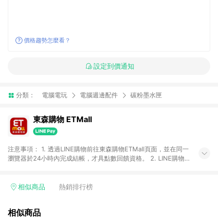
價格趨勢怎麼看？
設定到價通知
分類：
電腦電玩
電腦週邊配件
碳粉墨水匣
東森購物 ETMall
注意事項： 1. 透過LINE購物前往東森購物ETMall頁面，並在同一
瀏覽器於24小時內完成結帳，才具點數回饋資格。 2. LINE購物
點數回饋僅限「東森購物ETMall」商品，購買不具返點類別的商
品，以及使用網連通會員、企業福委會員等身份結帳成立之訂
單，皆不在點數回饋範圍內。 3. 如購買以下類別商品，將無法獲
相似商品
熱銷排行榜
得點數回饋：旅遊/住宿券、餐票券、手錶、精品、珠寶、
APPLE、愛買、虛擬點數卡、悠遊卡、一卡通、icash愛金卡、環
相似商品
球嚴選、商城、專案商品、「草莓網」全館商品。 4. 如取消訂