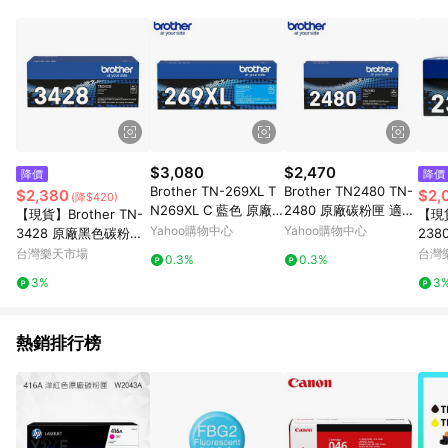
單、退貨、退款或購物中登出東森購物ETMall，將無法獲得點數
回饋。 5. 點數回饋會扣除所有折扣優惠後之最終發票金額計算，
實際回饋請依LINE購物通知為主。 6. 訂單如有使用東森購物
ETMall站內之折扣優惠(包含但不限於東森幣、樂透金、東森現金
券等)，不具點數回饋資格。詳細請依東森購物ETMall之結帳頁面
顯示為準。 7. LINE購物設有「單一商品最高回饋點數」機制(特
殊活動時開放「回饋無上限」)，以同一訂單中同一商品不論件數
計算，並依訂單成立時間當下LINE購物所設定的回饋機制為準。
8. LINE購物為購物資訊整合性平台，商品資料更新會有時間差，
$3,080
$2,470
降價
降價
如顯示之商品規格、顏色、價位、贈品與東森購物ETMall銷售網
Brother TN-269XL T
Brother TN2480 TN-
$2,380
$2,
(降$420)
頁不符，以銷售網頁標示為準。 9. 若有贈點爭議，請務必於訂單
N269XL C 藍色 原廠
2480 原廠碳粉匣 適用
【現貨】Brother TN-
【現貨
日期+180天以內至LINE購物客服洽詢；若超過180天(含)以上進
高容量碳粉匣 適L3280
L2715DW L2770DW
Yahoo購物中心
Yahoo購物中心
3428 原廠黑色碳粉匣
23
行申訴，恕無法贈點回饋。 10. 部分點數紅包僅限指定商品使
CDW L3760CDW
適用 HL-L5100DN/HL
碳粉匣
台灣樂天市場
台灣
用，或不適用於無回饋商品。各點數紅包之適用商品與使用條件
0.3%
0.3%
-L6200DW/HL-L6400
D/L
請依點數紅包頁面規則為準。
3%
3
DW/MFC-L5700DN/
W/D
MFC-L5900DW/MFC
0DW
-L6900DW
270
熱銷排行榜