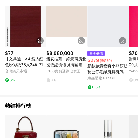
單、退貨、退款或購物中登出東森購物ETMall，將無法獲得點數
回饋。 5. 點數回饋會扣除所有折扣優惠後之最終發票金額計算，
實際回饋請依LINE購物通知為主。 6. 訂單如有使用東森購物
ETMall站內之折扣優惠(包含但不限於東森幣、樂透金、東森現金
券等)，不具點數回饋資格。詳細請依東森購物ETMall之結帳頁面
顯示為準。 7. LINE購物設有「單一商品最高回饋點數」機制(特
殊活動時開放「回饋無上限」)，以同一訂單中同一商品不論件數
計算，並依訂單成立時間當下LINE購物所設定的回饋機制為準。
8. LINE購物為購物資訊整合性平台，商品資料更新會有時間差，
$77
$8,980,000
$70
歷史低價
如顯示之商品規格、顏色、價位、贈品與東森購物ETMall銷售網
【文具通】A4 袋入紅
潘安推薦．綠意兩房北
對開蠟
$279
(降$69)
頁不符，以銷售網頁標示為準。 9. 若有贈點爭議，請務必於訂單
色粉彩紙25入24# P13
投低總價環境清幽電梯
00
新款創意變身小熊領結
日期+180天以內至LINE購物客服洽詢；若超過180天(含)以上進
30206【APP滿額下單
美宅｜台北市北投區溫
台灣樂天市場
5168實價登錄比價王
Yah
豬公仔毛絨玩具玩偶抓
行申訴，恕無法贈點回饋。 10. 部分點數紅包僅限指定商品使
4%點數(單一帳號最高1
泉路
機娃娃送女生兒童禮物
東森購物 ETMall
用，或不適用於無回饋商品。各點數紅包之適用商品與使用條件
3%
0%
0
000點)】7/31止
請依點數紅包頁面規則為準。
0.5%
熱銷排行榜