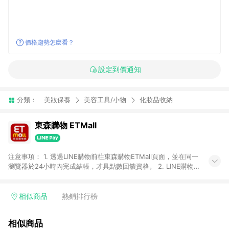
價格趨勢怎麼看？
設定到價通知
分類：
美妝保養
美容工具/小物
化妝品收納
東森購物 ETMall
注意事項： 1. 透過LINE購物前往東森購物ETMall頁面，並在同一
瀏覽器於24小時內完成結帳，才具點數回饋資格。 2. LINE購物
點數回饋僅限「東森購物ETMall」商品，購買不具返點類別的商
品，以及使用網連通會員、企業福委會員等身份結帳成立之訂
單，皆不在點數回饋範圍內。 3. 如購買以下類別商品，將無法獲
相似商品
熱銷排行榜
得點數回饋：旅遊/住宿券、餐票券、手錶、精品、珠寶、
APPLE、愛買、虛擬點數卡、悠遊卡、一卡通、icash愛金卡、環
相似商品
球嚴選、商城、專案商品、「草莓網」全館商品。 4. 如取消訂