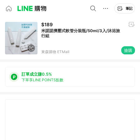
筆記
$189
米諾諾擠壓式軟管分裝瓶/50ml/3入/沐浴旅
行組
搶購
東森購物 ETMall
訂單成立賺0.5%
下單享LINE POINTS點數