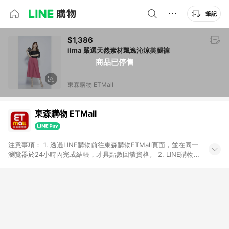
筆記
$1,386
iima 嚴選天然素材飄逸沁涼美腿褲
商品已停售
東森購物 ETMall
東森購物 ETMall
注意事項： 1. 透過LINE購物前往東森購物ETMall頁面，並在同一
瀏覽器於24小時內完成結帳，才具點數回饋資格。 2. LINE購物
點數回饋僅限「東森購物ETMall」商品，購買不具返點類別的商
品，以及使用網連通會員、企業福委會員等身份結帳成立之訂
單，皆不在點數回饋範圍內。 3. 如購買以下類別商品，將無法獲
得點數回饋：旅遊/住宿券、餐票券、手錶、精品、珠寶、
APPLE、愛買、虛擬點數卡、悠遊卡、一卡通、icash愛金卡、環
球嚴選、商城、專案商品、「草莓網」全館商品。 4. 如取消訂
單、退貨、退款或購物中登出東森購物ETMall，將無法獲得點數