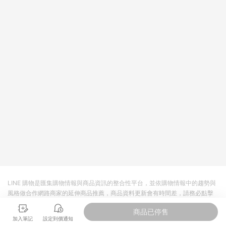
回饋。 5. 點數回饋會扣除所有折扣優惠後之最終發票金額計算，
實際回饋請依LINE購物通知為主。 6. 訂單如有使用東森購物
ETMall站內之折扣優惠(包含但不限於東森幣、樂透金、東森現金
券等)，不具點數回饋資格。詳細請依東森購物ETMall之結帳頁面
顯示為準。 7. LINE購物設有「單一商品最高回饋點數」機制(特
殊活動時開放「回饋無上限」)，以同一訂單中同一商品不論件數
計算，並依訂單成立時間當下LINE購物所設定的回饋機制為準。
8. LINE購物為購物資訊整合性平台，商品資料更新會有時間差，
如顯示之商品規格、顏色、價位、贈品與東森購物ETMall銷售網
頁不符，以銷售網頁標示為準。 9. 若有贈點爭議，請務必於訂單
日期+180天以內至LINE購物客服洽詢；若超過180天(含)以上進
行申訴，恕無法贈點回饋。 10. 部分點數紅包僅限指定商品使
用，或不適用於無回饋商品。各點數紅包之適用商品與使用條件
請依點數紅包頁面規則為準。
LINE 購物是匯集購物情報與商品資訊的整合性平台，並依購物情報中的趨勢與
風格做合作網路商家的延伸商品推薦，商品資料更新會有時間差，請務必點擊
商品至各合作網路商家，確認現售價與購物條件，一切資訊以合作廠商網頁為
商品已停售
準。
加入筆記
設定到價通知