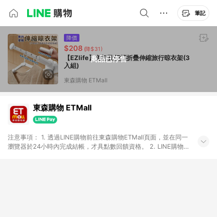
筆記
降價
$208
(降$31)
【EZlife】免打孔便攜折疊伸縮旅行晾衣架(3
商品已停售
入組)
東森購物 ETMall
東森購物 ETMall
注意事項： 1. 透過LINE購物前往東森購物ETMall頁面，並在同一
瀏覽器於24小時內完成結帳，才具點數回饋資格。 2. LINE購物
點數回饋僅限「東森購物ETMall」商品，購買不具返點類別的商
品，以及使用網連通會員、企業福委會員等身份結帳成立之訂
單，皆不在點數回饋範圍內。 3. 如購買以下類別商品，將無法獲
得點數回饋：旅遊/住宿券、餐票券、手錶、精品、珠寶、
APPLE、愛買、虛擬點數卡、悠遊卡、一卡通、icash愛金卡、環
球嚴選、商城、專案商品、「草莓網」全館商品。 4. 如取消訂
單、退貨、退款或購物中登出東森購物ETMall，將無法獲得點數