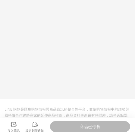
回饋。 5. 點數回饋會扣除所有折扣優惠後之最終發票金額計算，
實際回饋請依LINE購物通知為主。 6. 訂單如有使用東森購物
ETMall站內之折扣優惠(包含但不限於東森幣、樂透金、東森現金
券等)，不具點數回饋資格。詳細請依東森購物ETMall之結帳頁面
顯示為準。 7. LINE購物設有「單一商品最高回饋點數」機制(特
殊活動時開放「回饋無上限」)，以同一訂單中同一商品不論件數
計算，並依訂單成立時間當下LINE購物所設定的回饋機制為準。
8. LINE購物為購物資訊整合性平台，商品資料更新會有時間差，
如顯示之商品規格、顏色、價位、贈品與東森購物ETMall銷售網
頁不符，以銷售網頁標示為準。 9. 若有贈點爭議，請務必於訂單
日期+180天以內至LINE購物客服洽詢；若超過180天(含)以上進
行申訴，恕無法贈點回饋。 10. 部分點數紅包僅限指定商品使
用，或不適用於無回饋商品。各點數紅包之適用商品與使用條件
請依點數紅包頁面規則為準。
LINE 購物是匯集購物情報與商品資訊的整合性平台，並依購物情報中的趨勢與
風格做合作網路商家的延伸商品推薦，商品資料更新會有時間差，請務必點擊
商品至各合作網路商家，確認現售價與購物條件，一切資訊以合作廠商網頁為
商品已停售
準。
加入筆記
設定到價通知