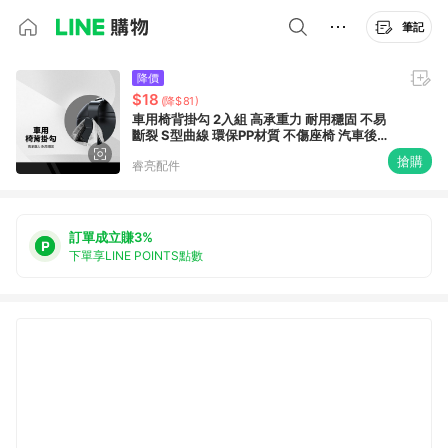
筆記
降價
$18
(降$81)
車用椅背掛勾 2入組 高承重力 耐用穩固 不易
斷裂 S型曲線 環保PP材質 不傷座椅 汽車後座
吊勾 多功能車椅掛勾
搶購
睿亮配件
訂單成立賺3%
下單享LINE POINTS點數