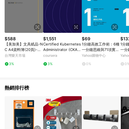
$588
$1,551
$69
$13
【美加美】文具紙品-N
Certified Kubernetes
1分鐘高效工作術：6種
1分
C A4資料簿(20頁)-灰
Administrator (CKA):
一分鐘思維與71項實戰
一分
AG2004/12本入【APP
Unit 3
心法，讓你工作提速、
心法
台灣樂天市場
coursera
Yahoo購物中心
Yah
滿額下單10%點數(單一
業績超標、下班準[二
業績
3%
3%
0%
0
帳號最高1500點)】8/3
手書_良好]
手書
1止
熱銷排行榜