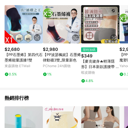
單、退貨、退款或購物中登出東森購物ETMall，將無法獲得點數
回饋。 5. 點數回饋會扣除所有折扣優惠後之最終發票金額計算，
實際回饋請依LINE購物通知為主。 6. 訂單如有使用東森購物
ETMall站內之折扣優惠(包含但不限於東森幣、樂透金、東森現金
券等)，不具點數回饋資格。詳細請依東森購物ETMall之結帳頁面
顯示為準。 7. LINE購物設有「單一商品最高回饋點數」機制(特
殊活動時開放「回饋無上限」)，以同一訂單中同一商品不論件數
計算，並依訂單成立時間當下LINE購物所設定的回饋機制為準。
8. LINE購物為購物資訊整合性平台，商品資料更新會有時間差，
$2,680
$2,980
$2,
限時加碼
如顯示之商品規格、顏色、價位、贈品與東森購物ETMall銷售網
【PP石墨烯】第四代石
【PP波瑟楓妮】石墨烯
【P
$349
頁不符，以銷售網頁標示為準。 9. 若有贈點爭議，請務必於訂單
墨烯能量護膝1雙
律動襪3雙_限量新色
魔塑
【麥克健身🔥輕薄隱
日期+180天以內至LINE購物客服洽詢；若超過180天(含)以上進
東森購物 ETMall
PChome 24h購物
Yah
形】日本新款護腰帶 輕
行申訴，恕無法贈點回饋。 10. 部分點數紅包僅限指定商品使
薄隱形束腰帶 緊腹收腰
蝦皮購物
用，或不適用於無回饋商品。各點數紅包之適用商品與使用條件
0.5%
1%
0.
塑身腰帶 女士透氣窄款
請依點數紅包頁面規則為準。
4.8%
護腰腰託 久坐支撐 健
身運動 防護
熱銷排行榜