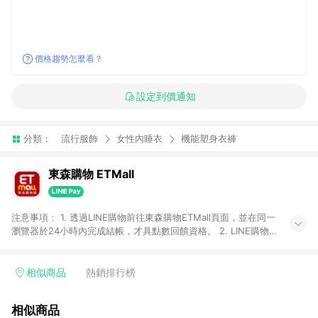
價格趨勢怎麼看？
設定到價通知
分類：
流行服飾
女性內睡衣
機能塑身衣褲
東森購物 ETMall
注意事項： 1. 透過LINE購物前往東森購物ETMall頁面，並在同一
瀏覽器於24小時內完成結帳，才具點數回饋資格。 2. LINE購物
點數回饋僅限「東森購物ETMall」商品，購買不具返點類別的商
品，以及使用網連通會員、企業福委會員等身份結帳成立之訂
單，皆不在點數回饋範圍內。 3. 如購買以下類別商品，將無法獲
相似商品
熱銷排行榜
得點數回饋：旅遊/住宿券、餐票券、手錶、精品、珠寶、
APPLE、愛買、虛擬點數卡、悠遊卡、一卡通、icash愛金卡、環
相似商品
球嚴選、商城、專案商品、「草莓網」全館商品。 4. 如取消訂