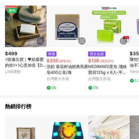
單、退貨、退款或購物中登出東森購物ETMall，將無法獲得點數
回饋。 5. 點數回饋會扣除所有折扣優惠後之最終發票金額計算，
實際回饋請依LINE購物通知為主。 6. 訂單如有使用東森購物
ETMall站內之折扣優惠(包含但不限於東森幣、樂透金、東森現金
券等)，不具點數回饋資格。詳細請依東森購物ETMall之結帳頁面
顯示為準。 7. LINE購物設有「單一商品最高回饋點數」機制(特
殊活動時開放「回饋無上限」)，以同一訂單中同一商品不論件數
計算，並依訂單成立時間當下LINE購物所設定的回饋機制為準。
8. LINE購物為購物資訊整合性平台，商品資料更新會有時間差，
$499
$35
降價
歷史低價
如顯示之商品規格、顏色、價位、贈品與東森購物ETMall銷售網
⚡快速出貨｜💖給最愛
陳怡
$355
$156
(降$45)
(降$351)
頁不符，以銷售網頁標示為準。 9. 若有贈點爭議，請務必於訂單
的你1+1心意加倍【DA
油手
法鉑 葵花籽油經典馬賽
MEDIMIX印度皂 淺綠
日期+180天以內至LINE購物客服洽詢；若超過180天(含)以上進
MPA】法國普羅旺斯馬
g
LINE禮物
Yah
皂400公克/塊
寶貝125g x 6入-平行
行申訴，恕無法贈點回饋。 10. 部分點數紅包僅限指定商品使
賽皂-馬乃125g，共2
輸入【愛買】
台灣樂天市場
台灣樂天市場
用，或不適用於無回饋商品。各點數紅包之適用商品與使用條件
0.
入
請依點數紅包頁面規則為準。
5%
3%
熱銷排行榜