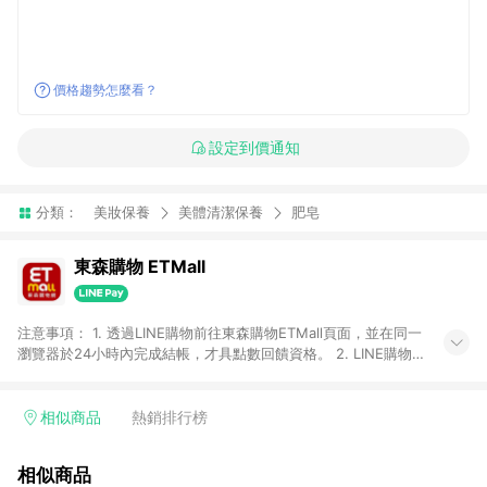
價格趨勢怎麼看？
設定到價通知
分類：
美妝保養
美體清潔保養
肥皂
東森購物 ETMall
注意事項： 1. 透過LINE購物前往東森購物ETMall頁面，並在同一
瀏覽器於24小時內完成結帳，才具點數回饋資格。 2. LINE購物
點數回饋僅限「東森購物ETMall」商品，購買不具返點類別的商
品，以及使用網連通會員、企業福委會員等身份結帳成立之訂
單，皆不在點數回饋範圍內。 3. 如購買以下類別商品，將無法獲
相似商品
熱銷排行榜
得點數回饋：旅遊/住宿券、餐票券、手錶、精品、珠寶、
APPLE、愛買、虛擬點數卡、悠遊卡、一卡通、icash愛金卡、環
相似商品
球嚴選、商城、專案商品、「草莓網」全館商品。 4. 如取消訂