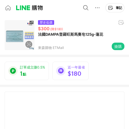
筆記
歷史低價
$300
(降$180)
法國DAMPA普羅旺斯馬賽皂125g-蓮花
搶購
東森購物 ETMall
訂單成立賺0.5%
近一年最省
1
$180
點