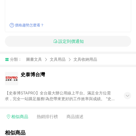
價格趨勢怎麼看？
設定到價通知
分類：
圖書文具
文具用品
文具收納用品
史泰博台灣
【史泰博STAPRO】全台最大辦公用線上平台。滿足全方位需
求，完全一站購足服務!為您帶來更好的工作效率與成績。 "史泰
博．台灣"於2006年成立，為全國最大之辦公用品通路商，提供
超過萬種超值商品，從影印紙、印表機及耗材、各式文具、事務
機器、3C及電腦週邊、辦公傢俱、生活用、茶水間用品、名片及
相似商品
熱銷排行榜
商品描述
其他客製化商品服務...等，皆以最優惠價格及最專業的服務來滿
足您的辦公需要。 注意事項： (1)需透過 LINE 購物前往並在同一
相似商品
瀏覽器於 24 小時內結帳才享有回饋。 (2) 訂單未滿免運門檻750