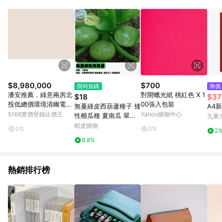
元會收取80元運費。
$8,980,000
$700
限時加碼
降價
潘安推薦．綠意兩房北
對開蠟光紙 桃紅色 X 1
$18
$37
投低總價環境清幽電梯
00張入包裝
無蔓綠皮西葫蘆種子 矮
A4
美宅｜台北市北投區溫
5168實價登錄比價王
Yahoo購物中心
性櫛瓜種 夏南瓜 翠玉
九乘
泉路
瓜 家庭菜園 陽台盆栽
蝦皮購物
0%
0%
2
易栽種 豐收快 自種無
8.8%
農藥 新鮮採種 適合台
灣氣候
熱銷排行榜