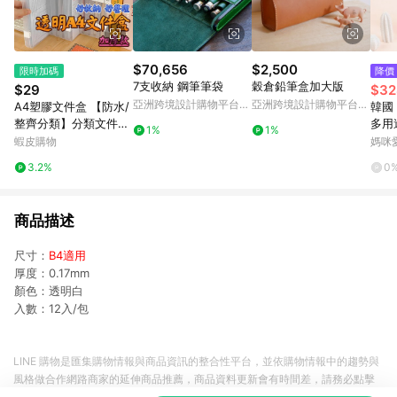
$70,656
$2,500
限時加碼
降價
7支收納 鋼筆筆袋
穀倉鉛筆盒加大版
$29
$32
亞洲跨境設計購物平台
亞洲跨境設計購物平台
A4塑膠文件盒 【防水/
韓國 C
Pinkoi
Pinkoi
整齊分類】分類文件收
多用
1%
1%
納盒 a4資料盒 資料收
納袋-
蝦皮購物
媽咪
納盒 a4文件盒 塑膠保
25X
3.2%
0
單收納盒 a4塑膠資料
盒
商品描述
尺寸：
B4適用
厚度：0.17mm
顏色：透明白
入數：12入/包
LINE 購物是匯集購物情報與商品資訊的整合性平台，並依購物情報中的趨勢與
風格做合作網路商家的延伸商品推薦，商品資料更新會有時間差，請務必點擊
商品至各合作網路商家，確認現售價與購物條件，一切資訊以合作廠商網頁為