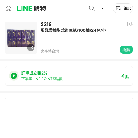
筆記
$219
羽飛柔抽取式衛生紙/100抽/24包/串
搶購
史泰博台灣
訂單成立賺2%
4
點
下單享LINE POINTS點數