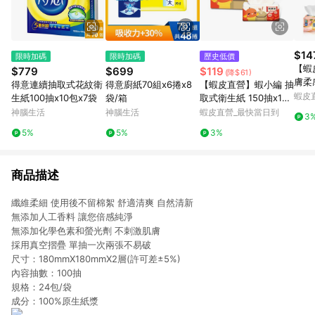
$14
限時加碼
限時加碼
歷史低價
【蝦
$779
$699
$119
(降$61)
膚柔
得意連續抽取式花紋衛
得意廚紙70組x6捲x8
【蝦皮直營】蝦小編 抽
FC-
蝦皮
生紙100抽x10包x7袋
袋/箱
取式衛生紙 150抽x12
取衛
包/串 揪探吉 柔軟 居家
神腦生活
神腦生活
蝦皮直營_最快當日到
3
5%
5%
3%
商品描述
纖維柔細 使用後不留棉絮 舒適清爽 自然清新
無添加人工香料 讓您倍感純淨
無添加化學色素和螢光劑 不刺激肌膚
採用真空摺疊 單抽一次兩張不易破
尺寸：180mmX180mmX2層(許可差±5%)
內容抽數：100抽
規格：24包/袋
成分：100%原生紙漿