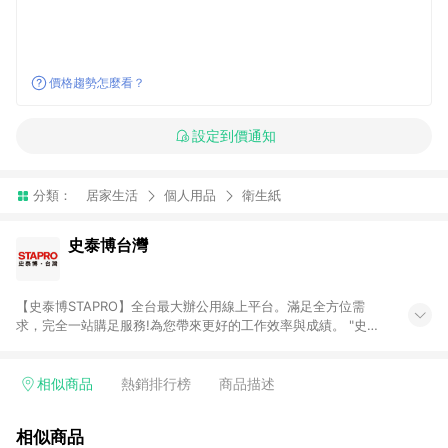
價格趨勢怎麼看？
設定到價通知
分類：
居家生活
個人用品
衛生紙
史泰博台灣
【史泰博STAPRO】全台最大辦公用線上平台。滿足全方位需
求，完全一站購足服務!為您帶來更好的工作效率與成績。 "史泰
博．台灣"於2006年成立，為全國最大之辦公用品通路商，提供
超過萬種超值商品，從影印紙、印表機及耗材、各式文具、事務
機器、3C及電腦週邊、辦公傢俱、生活用、茶水間用品、名片及
相似商品
熱銷排行榜
商品描述
其他客製化商品服務...等，皆以最優惠價格及最專業的服務來滿
足您的辦公需要。 注意事項： (1)需透過 LINE 購物前往並在同一
相似商品
瀏覽器於 24 小時內結帳才享有回饋。 (2) 訂單未滿免運門檻750