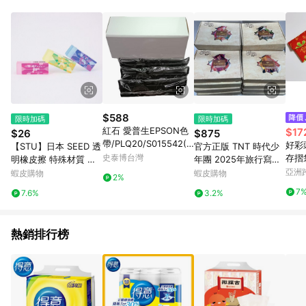
元會收取80元運費。
$588
限時加碼
限時加碼
紅石 愛普生EPSON色
$17
$26
$875
帶/PLQ20/S015542(S
好彩
【STU】日本 SEED 透
官方正版 TNT 時代少
015339)/黑色/3入/盒
史泰博台灣
存摺
明橡皮擦 特殊材質 不
年團 2025年旅行寫真
(白盒)
易斷裂 透光 設計 橡皮
企劃《非去不可》團體
亞洲
蝦皮購物
蝦皮購物
2%
Pinko
擦 擦布 擦子 輕鬆擦除
款丁程鑫 宋亞軒 劉耀
7
7.6%
3.2%
消除髒污
文 張真源 嚴浩翔 賀峻
霖
熱銷排行榜